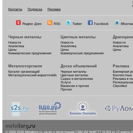
Контакты
Подписка
Реклама
Яндекс-Дзен
RSS
Twitter
Facebook
ВКонтак
Черные металлы
Цветные металлы
Драгоцен
Новости
Новости
Новости
Аналитика
Аналитика
Аналитика
Цены
Цены
Цены
Коммерческие предложения
Коммерческие предложения
Металлоторговля
Доска объявлений
Реклама
Каталог организаций
Черные металлы
Баннерная р
Металлургический маркетплейс
Цветные металлы
Контекстные
Сырье и металлолом
Реклама в н
Услуги
Региональна
Вакансии и прочее
Classified
Прочее
© 2000-2026 Metaltorg.ru,
св-во о регистрации СМИ ИА №ФС77-31393 от 12 марта 20