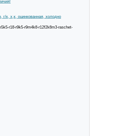
личия!
 г/к, х,к, оцинкованная, холодно
5k5-r18-r9k5-r9m4k8-r12f2k8m3-raschet-