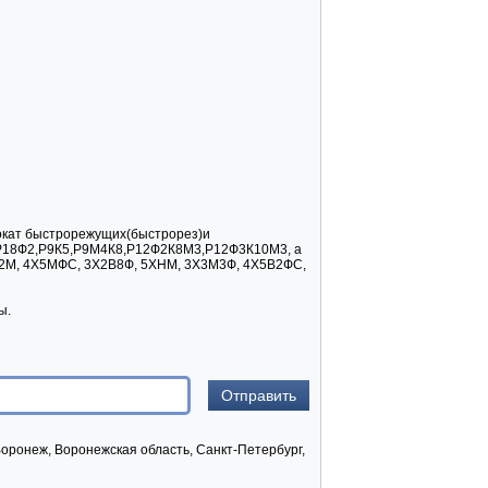
рокат быстрорежущих(быстрорез)и
,Р18Ф2,Р9К5,Р9М4К8,Р12Ф2К8М3,Р12Ф3К10М3, а
Х12М, 4Х5МФС, 3Х2В8Ф, 5ХНМ, 3Х3М3Ф, 4Х5В2ФС,
ы.
Воронеж, Воронежская область, Санкт-Петербург,