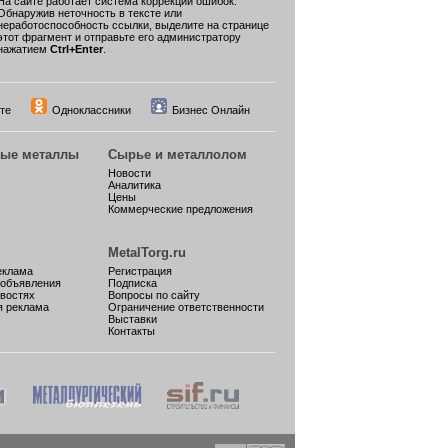
На сайте работает система коррекции ошибок.
Обнаружив неточность в тексте или
неработоспособность ссылки, выделите на странице
этот фрагмент и отправьте его администратору
нажатием
Ctrl+Enter
.
те
Одноклассники
Бизнес Онлайн
ные металлы
Сырье и металлолом
Новости
Аналитика
Цены
Коммерческие предложения
MetalTorg.ru
еклама
Регистрация
 объявления
Подписка
овостях
Вопросы по сайту
я реклама
Ограничение ответственности
Выставки
Контакты