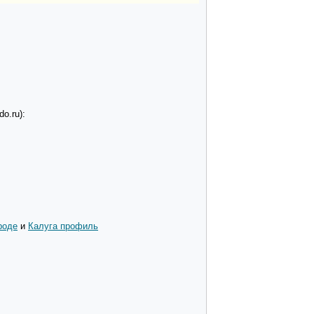
o.ru):
роде
и
Калуга профиль