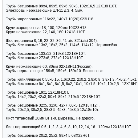
Трубы бесшовные 89х4, 89х5, 89х6, 90х3, 102х16,5 12Х18Н10Т.
Электроды нержавеющие ЦЛ-11 д.3, 4, 5мм.
Трубы жаропрочные 116х22, 140х7 10(20)Х23Н18.
Круги жаропрочные 18, 100, 120мм 10Х23Н18.
Круги нержавеющие 22, 140, 180 12Х18Н10Т.
Шестигранники 8, 19, 22, 32, 36, 41 aisi 321(aisi 304).
Трубы бесшовные 13х2, 18х2, 25х2, 114х6, 114х12. Нержавейка.
Трубы бесшовные 133х12, 219х8 12Х18Н10Т.
Трубы бесшовные 273х8, 273х9 12Х18Н10Т.
Круги нержавеющие 60, 80мм 02Х18Н11(Россия).
Трубы нержавеющие 159х5, 159х6, 159х10. Бесшовные.
Трубы капиллярные 0,55х0,15, 1,6х0,22, 2х0,2, 2,8х0,8, 3,8х1,3, 4х0,2, 4,5х
Трубы бесшовные 6х1, 8х1, 8х1,5, 8х2, 10х1, 10х1,5, 10х2, 10х2,5 - 12Х18Н1
Трубы бесшовные 19х1 12Х18Н10Т.
Трубы 14х2, 20х2, 42х3, 50х4, 89х4, 219х6 12Х18Н10Т.
Трубы бесшовные 32х5, 32х6, 42х7, 60х5 12Х18Н12Т.
Трубы 20х2,5, 38х2,5, 38х3,5, 45х3, 45х3,5 12х18н10т.
Лист титановый 10мм ВТ 1-0. Вырезка.. Не дорого.
Лист нержавеющий 0,5, 1, 2, 3, 4, 6, 8, 10, 12, 14, 16 - 120мм 12Х18Н10Т.
Трубы бесшовные 20х2, 25х2, 89х4,5 08Х22Н6Т.