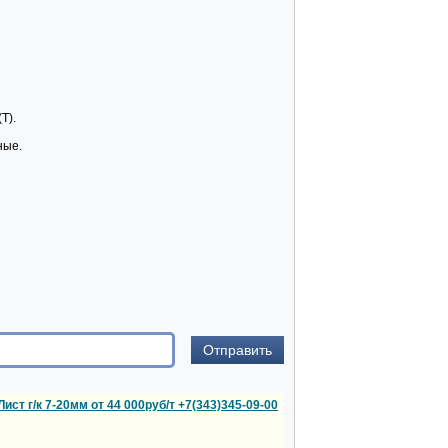
Т).
ные.
Лист г/к 7-20мм от 44 000руб/т +7(343)345-09-00