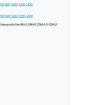
720,820,1020,1220,1420
720,820,1020,1220,1420
rzhaveyushchie-8kh1-18kh2-25kh1-5-32kh2-