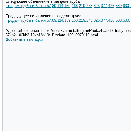
Следующее объявление в разделе труба:
Продам трубы и балки 57,89,114,159,168,219,273,325,377,426,530,630,
Предыдущее объявление в разделе труба:
Продам трубы и балки 57,89,114,159,168,219,273,325,377,426,530,630,
Адрес объявления: https://moskva.metaltorg.ru/Prodazha/360r-truby-ne
57kh2-102kh3-12kh18n10t_Prodam_159_5979115.html
Добавить в закладки