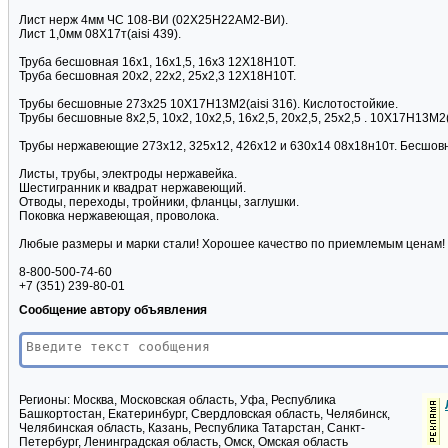
Лист нерж 4мм ЧС 108-ВИ (02Х25Н22АМ2-ВИ).
Лист 1,0мм 08Х17т(aisi 439).
Труба бесшовная 16х1, 16х1,5, 16х3 12Х18Н10Т.
Труба бесшовная 20х2, 22х2, 25х2,3 12Х18Н10Т.
Трубы бесшовные 273х25 10Х17Н13М2(aisi 316). Кислотостойкие.
Трубы бесшовные 8х2,5, 10х2, 10х2,5, 16х2,5, 20х2,5, 25х2,5 . 10Х17Н13М2(
Трубы нержавеющие 273х12, 325х12, 426х12 и 630х14 08х18н10т. Бесшов
Листы, трубы, электроды нержавейка.
Шестигранник и квадрат нержавеющий.
Отводы, переходы, тройники, фланцы, заглушки.
Поковка нержавеющая, проволока.
Любые размеры и марки стали! Хорошее качество по приемлемым ценам!
8-800-500-74-60
+7 (351) 239-80-01
Сообщение автору объявления
Регионы:
Москва, Московская область, Уфа, Республика
Башкортостан, Екатеринбург, Свердловская область, Челябинск,
Челябинская область, Казань, Республика Татарстан, Санкт-
Петербург, Ленинградская область, Омск, Омская область