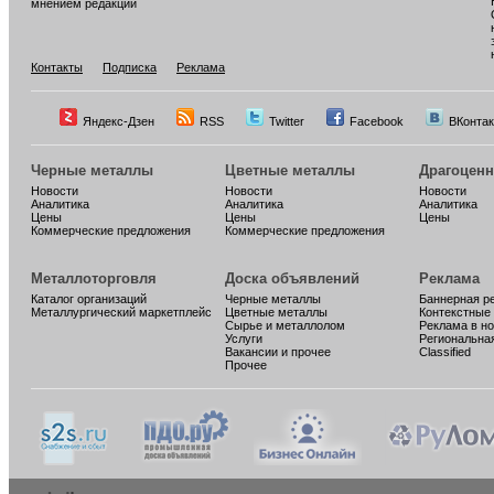
мнением редакции
Контакты
Подписка
Реклама
Яндекс-Дзен
RSS
Twitter
Facebook
ВКонтак
Черные металлы
Цветные металлы
Драгоцен
Новости
Новости
Новости
Аналитика
Аналитика
Аналитика
Цены
Цены
Цены
Коммерческие предложения
Коммерческие предложения
Металлоторговля
Доска объявлений
Реклама
Каталог организаций
Черные металлы
Баннерная р
Металлургический маркетплейс
Цветные металлы
Контекстные
Сырье и металлолом
Реклама в н
Услуги
Региональна
Вакансии и прочее
Classified
Прочее