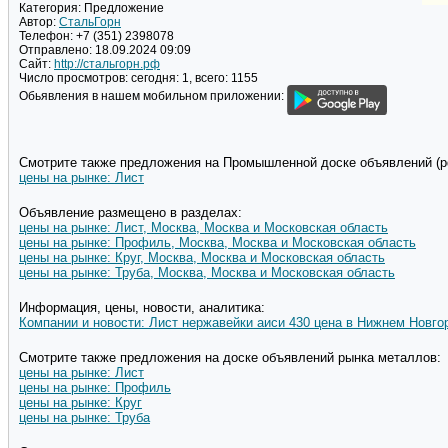
Категория:
Предложение
Автор:
СтальГорн
Телефон:
+7 (351) 2398078
Отправлено:
18.09.2024 09:09
Сайт:
http://стальгорн.рф
Число просмотров:
сегодня: 1, всего: 1155
Обьявления в нашем мобильном приложении:
Смотрите также предложения на Промышленной доске объявлений (pd
цены на рынке: Лист
Объявление размещено в разделах:
цены на рынке: Лист, Москва, Москва и Московская область
цены на рынке: Профиль, Москва, Москва и Московская область
цены на рынке: Круг, Москва, Москва и Московская область
цены на рынке: Труба, Москва, Москва и Московская область
Информация, цены, новости, аналитика:
Компании и новости: Лист нержавейки аиси 430 цена в Нижнем Новго
Смотрите также предложения на доске объявлений рынка металлов:
цены на рынке: Лист
цены на рынке: Профиль
цены на рынке: Круг
цены на рынке: Труба