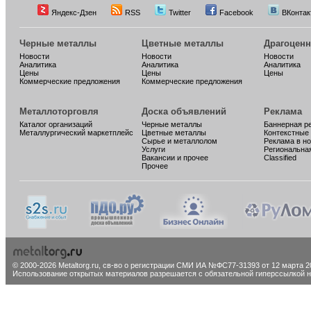
Яндекс-Дзен
RSS
Twitter
Facebook
ВКонтак
Черные металлы
Цветные металлы
Драгоцен
Новости
Новости
Новости
Аналитика
Аналитика
Аналитика
Цены
Цены
Цены
Коммерческие предложения
Коммерческие предложения
Металлоторговля
Доска объявлений
Реклама
Каталог организаций
Черные металлы
Баннерная р
Металлургический маркетплейс
Цветные металлы
Контекстные
Сырье и металлолом
Реклама в н
Услуги
Региональна
Вакансии и прочее
Classified
Прочее
© 2000-2026 Metaltorg.ru,
св-во о регистрации СМИ ИА №ФС77-31393 от 12 марта 20
Использование открытых материалов разрешается с обязательной гиперссылкой на 