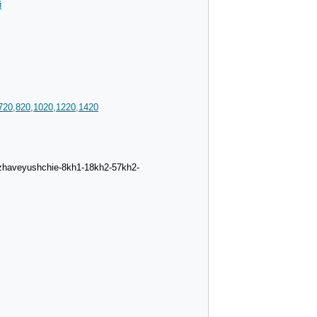
й
720,820,1020,1220,1420
rzhaveyushchie-8kh1-18kh2-57kh2-