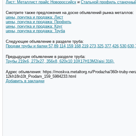
Лист: Металлист прайс Новороссийск
и
Стальной профиль станочны
Смотрите также предложения на доске объявлений рынка металлов:
цены, покупка и продажа: Лист
цены, покупка и продажа: Профиль
цены, покупка и продажа: Круг
цены, покупка и продажа: Труба
Следующее объявление в разделе труба:
Продам трубы и балки 57,89,114,159,168,219,273,325,377,426,530,630,
Предыдущее объявление в разделе труба:
Трубы 219х6, 273х27, 356х8, 620х10 10Х17Н13М2(aisi 316).
Адрес объявления: https://moskva.metaltorg.ru/Prodazha/360r-truby-ne
12kh18n10t_Prodam_159_5984233.html
Добавить в закладки