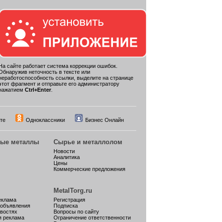
На сайте работает система коррекции ошибок.
Обнаружив неточность в тексте или
неработоспособность ссылки, выделите на странице
этот фрагмент и отправьте его администратору
нажатием
Ctrl+Enter
.
те
Одноклассники
Бизнес Онлайн
ные металлы
Сырье и металлолом
Новости
Аналитика
Цены
Коммерческие предложения
MetalTorg.ru
еклама
Регистрация
 объявления
Подписка
овостях
Вопросы по сайту
я реклама
Ограничение ответственности