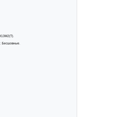
7Н13М2(Т).
т. Бесшовные.