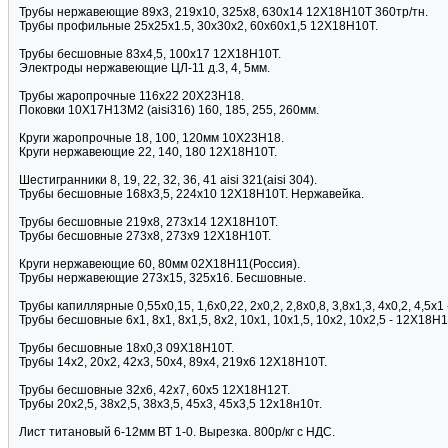
Трубы нержавеющие 89х3, 219х10, 325х8, 630х14 12Х18Н10Т 360тр/тн.
Трубы профильные 25х25х1.5, 30х30х2, 60х60х1,5 12Х18Н10Т.
Трубы бесшовные 83х4,5, 100х17 12Х18Н10Т.
Электроды нержавеющие ЦЛ-11 д.3, 4, 5мм.
Трубы жаропрочные 116х22 20Х23Н18.
Поковки 10Х17Н13М2 (aisi316) 160, 185, 255, 260мм.
Круги жаропрочные 18, 100, 120мм 10Х23Н18.
Круги нержавеющие 22, 140, 180 12Х18Н10Т.
Шестигранники 8, 19, 22, 32, 36, 41 aisi 321(aisi 304).
Трубы бесшовные 168х3,5, 224х10 12Х18Н10Т. Нержавейка.
Трубы бесшовные 219х8, 273х14 12Х18Н10Т.
Трубы бесшовные 273х8, 273х9 12Х18Н10Т.
Круги нержавеющие 60, 80мм 02Х18Н11(Россия).
Трубы нержавеющие 273х15, 325х16. Бесшовные.
Трубы капиллярные 0,55х0,15, 1,6х0,22, 2х0,2, 2,8х0,8, 3,8х1,3, 4х0,2, 4,5х
Трубы бесшовные 6х1, 8х1, 8х1,5, 8х2, 10х1, 10х1,5, 10х2, 10х2,5 - 12Х18Н1
Трубы бесшовные 18х0,3 09Х18Н10Т.
Трубы 14х2, 20х2, 42х3, 50х4, 89х4, 219х6 12Х18Н10Т.
Трубы бесшовные 32х6, 42х7, 60х5 12Х18Н12Т.
Трубы 20х2,5, 38х2,5, 38х3,5, 45х3, 45х3,5 12х18н10т.
Лист титановый 6-12мм ВТ 1-0. Вырезка. 800р/кг с НДС.