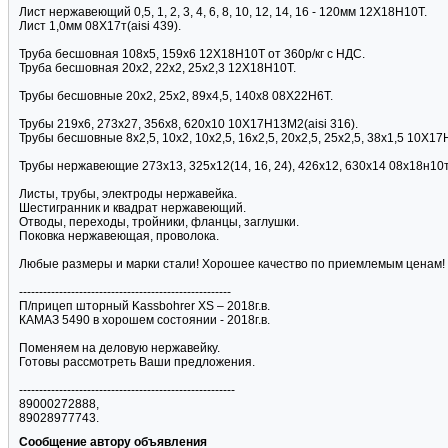
Лист нержавеющий 0,5, 1, 2, 3, 4, 6, 8, 10, 12, 14, 16 - 120мм 12Х18Н10Т.
Лист 1,0мм 08Х17т(aisi 439).
Труба бесшовная 108х5, 159х6 12Х18Н10Т от 360р/кг с НДС.
Труба бесшовная 20х2, 22х2, 25х2,3 12Х18Н10Т.
Трубы бесшовные 20х2, 25х2, 89х4,5, 140х8 08Х22Н6Т.
Трубы 219х6, 273х27, 356х8, 620х10 10Х17Н13М2(aisi 316).
Трубы бесшовные 8х2,5, 10х2, 10х2,5, 16х2,5, 20х2,5, 25х2,5, 38х1,5 10Х1
Трубы нержавеющие 273х13, 325х12(14, 16, 24), 426х12, 630х14 08х18н10
Листы, трубы, электроды нержавейка.
Шестигранник и квадрат нержавеющий.
Отводы, переходы, тройники, фланцы, заглушки.
Поковка нержавеющая, проволока.
Любые размеры и марки стали! Хорошее качество по приемлемым ценам!
-----------------------------------------------------
П/прицеп шторный Kassbohrer XS – 2018г.в.
КАМАЗ 5490 в хорошем состоянии - 2018г.в.
Поменяем на деловую нержавейку.
Готовы рассмотреть Ваши предложения.
------------------------------------------------------
89000272888,
89028977743.
Сообщение автору объявления