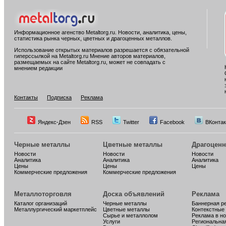
Информационное агенство Metaltorg.ru. Новости, аналитика, цены,
статистика рынка черных, цветных и драгоценных металлов.
Использование открытых материалов разрешается с обязательной
гиперссылкой на Metaltorg.ru Мнение авторов материалов,
размещаемых на сайте Metaltorg.ru, может не совпадать с
мнением редакции
Контакты
Подписка
Реклама
Яндекс-Дзен
RSS
Twitter
Facebook
ВКонтак
Черные металлы
Цветные металлы
Драгоцен
Новости
Новости
Новости
Аналитика
Аналитика
Аналитика
Цены
Цены
Цены
Коммерческие предложения
Коммерческие предложения
Металлоторговля
Доска объявлений
Реклама
Каталог организаций
Черные металлы
Баннерная р
Металлургический маркетплейс
Цветные металлы
Контекстные
Сырье и металлолом
Реклама в н
Услуги
Региональна