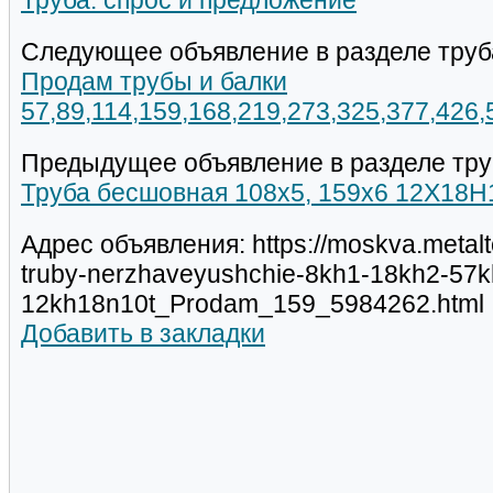
Труба: спрос и предложение
Следующее объявление в разделе труб
Продам трубы и балки
57,89,114,159,168,219,273,325,377,426
Предыдущее объявление в разделе тру
Труба бесшовная 108х5, 159х6 12Х18Н1
Адрес объявления: https://moskva.metalt
truby-nerzhaveyushchie-8kh1-18kh2-57k
12kh18n10t_Prodam_159_5984262.html
Добавить в закладки