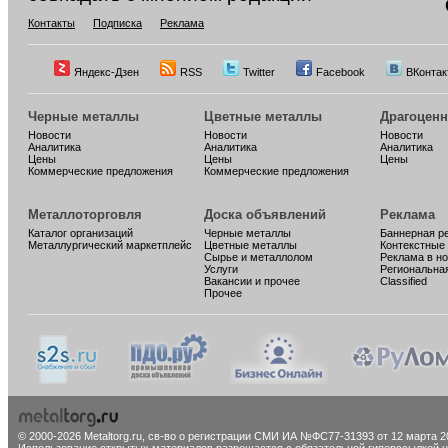
Контакты
Подписка
Реклама
Яндекс-Дзен
RSS
Twitter
Facebook
ВКонтак
Черные металлы
Цветные металлы
Драгоцен
Новости
Новости
Новости
Аналитика
Аналитика
Аналитика
Цены
Цены
Цены
Коммерческие предложения
Коммерческие предложения
Металлоторговля
Доска объявлений
Реклама
Каталог организаций
Черные металлы
Баннерная р
Металлургический маркетплейс
Цветные металлы
Контекстные
Сырье и металлолом
Реклама в н
Услуги
Региональна
Вакансии и прочее
Classified
Прочее
© 2000-2026 Metaltorg.ru,
св-во о регистрации СМИ ИА №ФС77-31393 от 12 марта 20