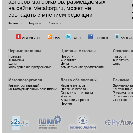
авторов материалов, размещаемых
на сайте Metaltorg.ru, может не
совпадать с мнением редакции
Контакты
Подписка
Реклама
Яндекс-Дзен
RSS
Twitter
Facebook
ВКонтак
Черные металлы
Цветные металлы
Драгоцен
Новости
Новости
Новости
Аналитика
Аналитика
Аналитика
Цены
Цены
Цены
Коммерческие предложения
Коммерческие предложения
Металлоторговля
Доска объявлений
Реклама
Каталог организаций
Черные металлы
Баннерная р
Металлургический маркетплейс
Цветные металлы
Контекстные
Сырье и металлолом
Реклама в н
Услуги
Региональна
Вакансии и прочее
Classified
Прочее