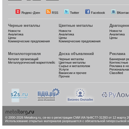
Яндекс-Дзен
RSS
Twitter
Facebook
ВКонтак
Черные металлы
Цветные металлы
Драгоцен
Новости
Новости
Новости
Аналитика
Аналитика
Аналитика
Цены
Цены
Цены
Коммерческие предложения
Коммерческие предложения
Металлоторговля
Доска объявлений
Реклама
Каталог организаций
Черные металлы
Баннерная р
Металлургический маркетплейс
Цветные металлы
Контекстные
Сырье и металлолом
Реклама в н
Услуги
Региональна
Вакансии и прочее
Classified
Прочее
© 2000-2026 Metaltorg.ru,
св-во о регистрации СМИ ИА №ФС77-31393 от 12 марта 20
Использование открытых материалов разрешается с обязательной гиперссылкой на 