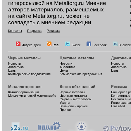
гиперссылкой на Metaltorg.ru Мнение
авторов материалов, размещаемых
на сайте Metaltorg.ru, может не
совпадать с мнением редакции
Контакты
Подписка
Реклама
Яндекс-Дзен
RSS
Twitter
Facebook
ВКонтак
Черные металлы
Цветные металлы
Драгоцен
Новости
Новости
Новости
Аналитика
Аналитика
Аналитика
Цены
Цены
Цены
Коммерческие предложения
Коммерческие предложения
Металлоторговля
Доска объявлений
Реклама
Каталог организаций
Черные металлы
Баннерная р
Металлургический маркетплейс
Цветные металлы
Контекстные
Сырье и металлолом
Реклама в н
Услуги
Региональна
Вакансии и прочее
Classified
Прочее