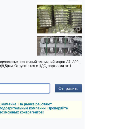
Подмосковье первичный алюминий марок А7, А99,
(9,5)мм. Отпускается с НДС, партиями от 1
Внимание! На рынке работают
подозрительные компании! Проверяйте
возможных контрагентов!