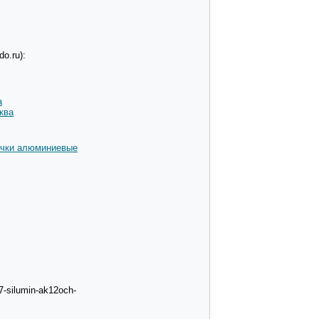
o.ru):
а
ква
чки алюминиевые
7-silumin-ak12och-