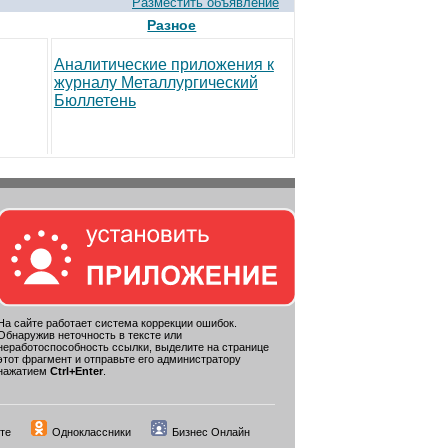
Разместить объявление
Разное
Аналитические приложения к
журналу Металлургический
Бюллетень
На сайте работает система коррекции ошибок.
Обнаружив неточность в тексте или
неработоспособность ссылки, выделите на странице
этот фрагмент и отправьте его администратору
нажатием
Ctrl+Enter
.
те
Одноклассники
Бизнес Онлайн