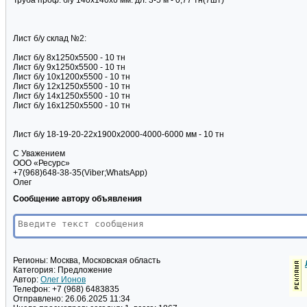
Труба проф. б/у 140х140х6 мм. дл. 3-5 м - 0,77 тн(7шт)
Лист б/у склад №2:
Лист б/у 8х1250х5500 - 10 тн
Лист б/у 9х1250х5500 - 10 тн
Лист б/у 10х1200х5500 - 10 тн
Лист б/у 12х1250х5500 - 10 тн
Лист б/у 14х1250х5500 - 10 тн
Лист б/у 16х1250х5500 - 10 тн
Лист б/у 18-19-20-22х1900х2000-4000-6000 мм - 10 тн
С Уважением
ООО «Ресурс»
+7(968)648-38-35(Viber;WhatsApp)
Олег
Сообщение автору объявления
Регионы:
Москва, Московская область
Категория:
Предложение
Автор:
Олег Ионов
Телефон:
+7 (968) 6483835
Отправлено:
26.06.2025 11:34