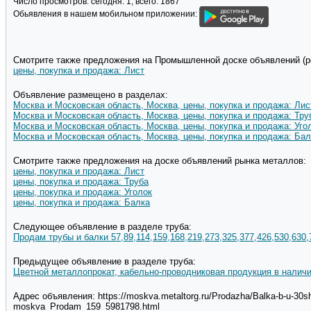
Число просмотров:
сегодня: 1, всего: 1867
Обьявления в нашем мобильном приложении:
Смотрите также предложения на Промышленной доске объявлений (pd
цены, покупка и продажа: Лист
Объявление размещено в разделах:
Москва и Московская область, Москва, цены, покупка и продажа: Лис
Москва и Московская область, Москва, цены, покупка и продажа: Тру
Москва и Московская область, Москва, цены, покупка и продажа: Уго
Москва и Московская область, Москва, цены, покупка и продажа: Бал
Смотрите также предложения на доске объявлений рынка металлов:
цены, покупка и продажа: Лист
цены, покупка и продажа: Труба
цены, покупка и продажа: Уголок
цены, покупка и продажа: Балка
Следующее объявление в разделе труба:
Продам трубы и балки 57,89,114,159,168,219,273,325,377,426,530,630,
Предыдущее объявление в разделе труба:
Цветной металлопрокат, кабельно-проводниковая продукция в наличи
Адрес объявления: https://moskva.metaltorg.ru/Prodazha/Balka-b-u-30sh1
moskva_Prodam_159_5981798.html