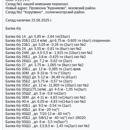
ООО "РЕСУРС"
Склад №1 нашей компании переехал.
Новый адрес: Промзона "Курниково", чеховский район.
Склад №2 "Хоругвино" , солнечногорский район.
Склад наличие 25.06.2025 г.
Балка б/у.
Балка б/у 14 , дл. 5,85 м - 2,64 тн(33шт)
Балка б/у 20Б1 (22,4 кг/м) , дл 6,75 м - 0,605 тн (4шт) спаренная.
Балка б/у 23Б1 , дл. 5,05 м - 0,26 тн (2шт) скл №2
Балка б/у 24 , дл. 5,55 м - 0,91 тн (6шт) скл №2
Балка б/у 24М , дл. 4,5-5,5 м - 1,915 тн (10шт) скл №2
Балка б/у 26Б1 , дл. 3,8 м - 0,425 тн (4шт) скл №2
Балка б/у 26Ш1 , дл. 7,2 м - 0,62 тн (2шт)
Балка б/у 27 , дл. 3,75 м - 1,065 тн (9шт) скл №2
Балка б/у 30Б1 , дл. 12 м - 0,385 тн (1шт) крив.
Балка б/у 30М , дл. 9-10 м - 5 тн (*10шт)
Балка б/у 30Ш1 дл. 5-12 м - 36,49 тн (81шт)
Балка б/у 35Б2 , дл 5,75 м - 0,57 тн (2шт)
Балка б/у 35Б2 , дл. 12 м - 11,905 тн (20шт) скл №2
Балка б/у 35Ш1(75,1кг/м) , дл. 4-5 м - 1,05 тн(3шт)
Балка б/у 35Ш2 , дл. 5 м - 0,8 тн(2шт)
Балка б/у 36М , дл. 4-11 м - 4,83 тн(14шт) скл №2
Балка б/у 40-я , дл. 6,05 м - 4,83 тн(14шт) скл №2
Балка б/у 40Б1 , дл. 9,5 м - 0,54 тн (1шт)
Балка б/у 40Б2 , дл. 8 м - 20 тн(*)
Балка б/у 40Ш2 , дл. 7/10-12 м - 40 тн(*)
Балка б/у 45Б2 , дл. 5/8/12 м - 40 тн(*) гост 26020
Балка б/у 50Ш1 , дл. 6 м - 3,5 тн(5шт*)
Балка б/у 50Ш1 , дл. 3,5;9,5 м - 1,45 тн(2шт) скл №2