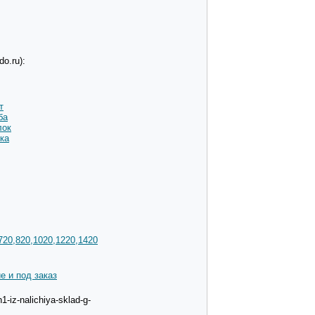
o.ru):
т
ба
лок
ка
720,820,1020,1220,1420
е и под заказ
-iz-nalichiya-sklad-g-