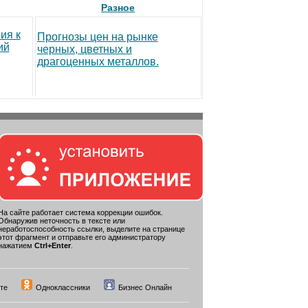
Разное
ия к
Прогнозы цен на рынке
ий
черных, цветных и
драгоценных металлов.
На сайте работает система коррекции ошибок.
Обнаружив неточность в тексте или
неработоспособность ссылки, выделите на странице
этот фрагмент и отправьте его администратору
нажатием
Ctrl+Enter
.
те
Одноклассники
Бизнес Онлайн