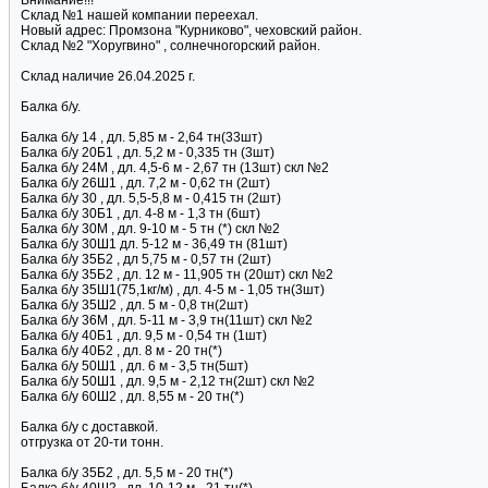
Внимание!!!
Склад №1 нашей компании переехал.
Новый адрес: Промзона "Курниково", чеховский район.
Склад №2 "Хоругвино" , солнечногорский район.
Склад наличие 26.04.2025 г.
Балка б/у.
Балка б/у 14 , дл. 5,85 м - 2,64 тн(33шт)
Балка б/у 20Б1 , дл. 5,2 м - 0,335 тн (3шт)
Балка б/у 24М , дл. 4,5-6 м - 2,67 тн (13шт) скл №2
Балка б/у 26Ш1 , дл. 7,2 м - 0,62 тн (2шт)
Балка б/у 30 , дл. 5,5-5,8 м - 0,415 тн (2шт)
Балка б/у 30Б1 , дл. 4-8 м - 1,3 тн (6шт)
Балка б/у 30М , дл. 9-10 м - 5 тн (*) скл №2
Балка б/у 30Ш1 дл. 5-12 м - 36,49 тн (81шт)
Балка б/у 35Б2 , дл 5,75 м - 0,57 тн (2шт)
Балка б/у 35Б2 , дл. 12 м - 11,905 тн (20шт) скл №2
Балка б/у 35Ш1(75,1кг/м) , дл. 4-5 м - 1,05 тн(3шт)
Балка б/у 35Ш2 , дл. 5 м - 0,8 тн(2шт)
Балка б/у 36М , дл. 5-11 м - 3,9 тн(11шт) скл №2
Балка б/у 40Б1 , дл. 9,5 м - 0,54 тн (1шт)
Балка б/у 40Б2 , дл. 8 м - 20 тн(*)
Балка б/у 50Ш1 , дл. 6 м - 3,5 тн(5шт)
Балка б/у 50Ш1 , дл. 9,5 м - 2,12 тн(2шт) скл №2
Балка б/у 60Ш2 , дл. 8,55 м - 20 тн(*)
Балка б/у с доставкой.
отгрузка от 20-ти тонн.
Балка б/у 35Б2 , дл. 5,5 м - 20 тн(*)