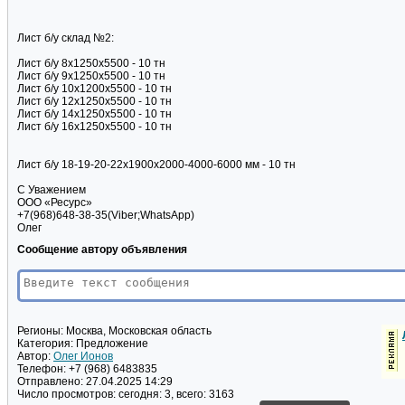
Лист б/у склад №2:
Лист б/у 8х1250х5500 - 10 тн
Лист б/у 9х1250х5500 - 10 тн
Лист б/у 10х1200х5500 - 10 тн
Лист б/у 12х1250х5500 - 10 тн
Лист б/у 14х1250х5500 - 10 тн
Лист б/у 16х1250х5500 - 10 тн
Лист б/у 18-19-20-22х1900х2000-4000-6000 мм - 10 тн
С Уважением
ООО «Ресурс»
+7(968)648-38-35(Viber;WhatsApp)
Олег
Сообщение автору объявления
Регионы:
Москва, Московская область
Категория:
Предложение
Автор:
Олег Ионов
Телефон:
+7 (968) 6483835
Отправлено:
27.04.2025 14:29
Число просмотров:
сегодня: 3, всего: 3163