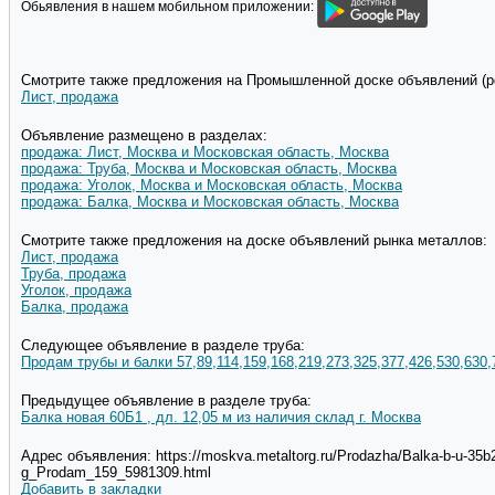
Обьявления в нашем мобильном приложении:
Смотрите также предложения на Промышленной доске объявлений (pd
Лист, продажа
Объявление размещено в разделах:
продажа: Лист, Москва и Московская область, Москва
продажа: Труба, Москва и Московская область, Москва
продажа: Уголок, Москва и Московская область, Москва
продажа: Балка, Москва и Московская область, Москва
Смотрите также предложения на доске объявлений рынка металлов:
Лист, продажа
Труба, продажа
Уголок, продажа
Балка, продажа
Следующее объявление в разделе труба:
Продам трубы и балки 57,89,114,159,168,219,273,325,377,426,530,630,
Предыдущее объявление в разделе труба:
Балка новая 60Б1 , дл. 12,05 м из наличия склад г. Москва
Адрес объявления: https://moskva.metaltorg.ru/Prodazha/Balka-b-u-35b2-
g_Prodam_159_5981309.html
Добавить в закладки