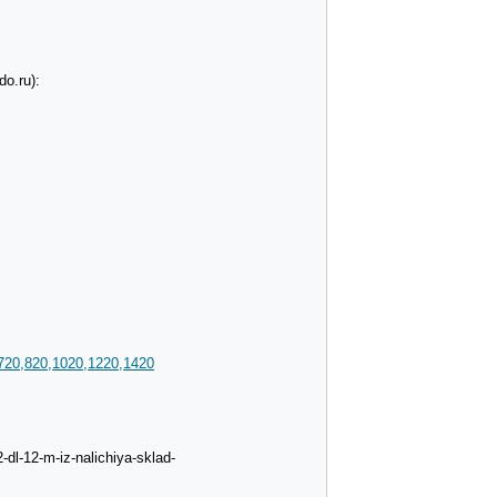
o.ru):
720,820,1020,1220,1420
dl-12-m-iz-nalichiya-sklad-