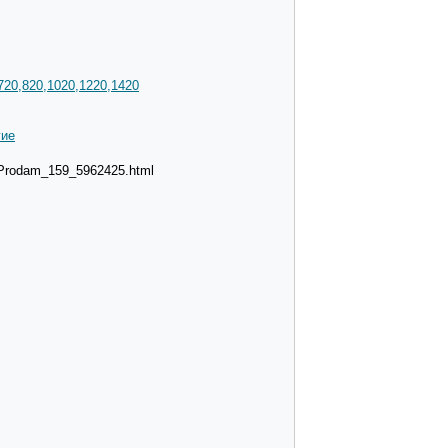
720,820,1020,1220,1420
гие
6_Prodam_159_5962425.html