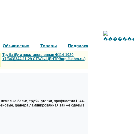
Объявления
Товары
Подписка
Труба б/у и восстановленная Ф114-1020
+7(343)344-11-29 СТАЛЬ-ЦЕНТР(http://uchm.ru/)
 и лежалые балки, трубы, уголки, профнастил Н 44-
стеновые, фанера ламинированная.Так же сдаём в