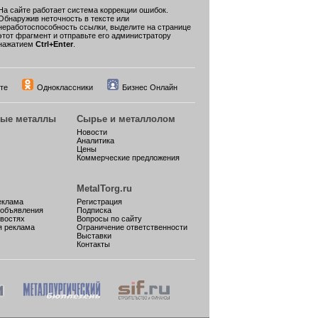
На сайте работает система коррекции ошибок.
Обнаружив неточность в тексте или
неработоспособность ссылки, выделите на странице
этот фрагмент и отправьте его администратору
нажатием
Ctrl+Enter
.
те
Одноклассники
Бизнес Онлайн
ные металлы
Сырье и металлолом
Новости
Аналитика
Цены
Коммерческие предложения
MetalTorg.ru
еклама
Регистрация
 объявления
Подписка
овостях
Вопросы по сайту
я реклама
Ограничение ответственности
Выставки
Контакты