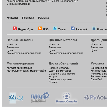
размещаемых на сайте Metaltorg.ru, может не совпадать с
мнением редакции
Контакты
Подписка
Реклама
Яндекс-Дзен
RSS
Twitter
Facebook
ВКонтак
Черные металлы
Цветные металлы
Драгоцен
Новости
Новости
Новости
Аналитика
Аналитика
Аналитика
Цены
Цены
Цены
Коммерческие предложения
Коммерческие предложения
Металлоторговля
Доска объявлений
Реклама
Каталог организаций
Черные металлы
Баннерная р
Металлургический маркетплейс
Цветные металлы
Контекстные
Сырье и металлолом
Реклама в н
Услуги
Региональна
Вакансии и прочее
Classified
Прочее