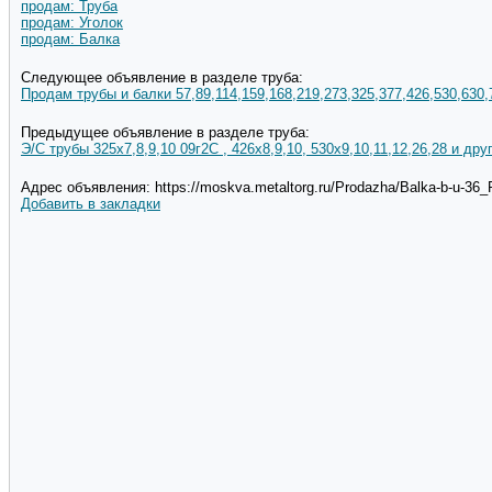
продам: Труба
продам: Уголок
продам: Балка
Следующее объявление в разделе труба:
Продам трубы и балки 57,89,114,159,168,219,273,325,377,426,530,630,
Предыдущее объявление в разделе труба:
Э/С трубы 325х7,8,9,10 09г2С , 426х8,9,10, 530х9,10,11,12,26,28 и дру
Адрес объявления: https://moskva.metaltorg.ru/Prodazha/Balka-b-u-3
Добавить в закладки