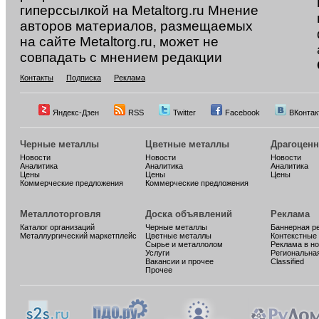
гиперссылкой на Metaltorg.ru Мнение
авторов материалов, размещаемых
на сайте Metaltorg.ru, может не
совпадать с мнением редакции
Контакты
Подписка
Реклама
Яндекс-Дзен
RSS
Twitter
Facebook
ВКонтак
Черные металлы
Цветные металлы
Драгоцен
Новости
Новости
Новости
Аналитика
Аналитика
Аналитика
Цены
Цены
Цены
Коммерческие предложения
Коммерческие предложения
Металлоторговля
Доска объявлений
Реклама
Каталог организаций
Черные металлы
Баннерная р
Металлургический маркетплейс
Цветные металлы
Контекстные
Сырье и металлолом
Реклама в н
Услуги
Региональна
Вакансии и прочее
Classified
Прочее