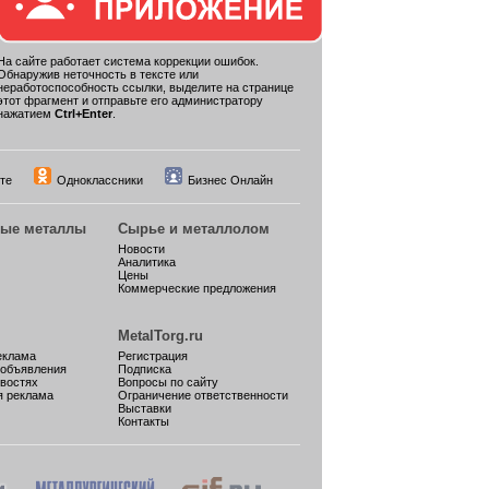
На сайте работает система коррекции ошибок.
Обнаружив неточность в тексте или
неработоспособность ссылки, выделите на странице
этот фрагмент и отправьте его администратору
нажатием
Ctrl+Enter
.
те
Одноклассники
Бизнес Онлайн
ные металлы
Сырье и металлолом
Новости
Аналитика
Цены
Коммерческие предложения
MetalTorg.ru
еклама
Регистрация
 объявления
Подписка
овостях
Вопросы по сайту
я реклама
Ограничение ответственности
Выставки
Контакты