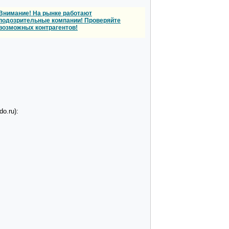
Внимание! На рынке работают
подозрительные компании! Проверяйте
возможных контрагентов!
o.ru):