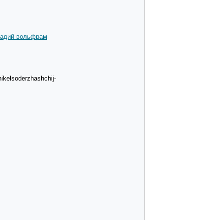
анадий вольфрам
ikelsoderzhashchij-