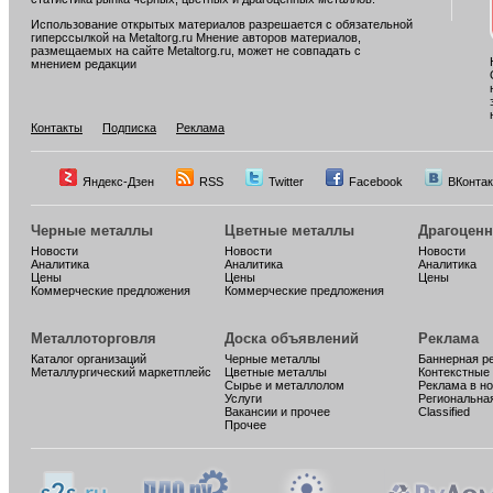
Использование открытых материалов разрешается с обязательной
гиперссылкой на Metaltorg.ru Мнение авторов материалов,
размещаемых на сайте Metaltorg.ru, может не совпадать с
мнением редакции
Контакты
Подписка
Реклама
Яндекс-Дзен
RSS
Twitter
Facebook
ВКонтак
Черные металлы
Цветные металлы
Драгоцен
Новости
Новости
Новости
Аналитика
Аналитика
Аналитика
Цены
Цены
Цены
Коммерческие предложения
Коммерческие предложения
Металлоторговля
Доска объявлений
Реклама
Каталог организаций
Черные металлы
Баннерная р
Металлургический маркетплейс
Цветные металлы
Контекстные
Сырье и металлолом
Реклама в н
Услуги
Региональна
Вакансии и прочее
Classified
Прочее