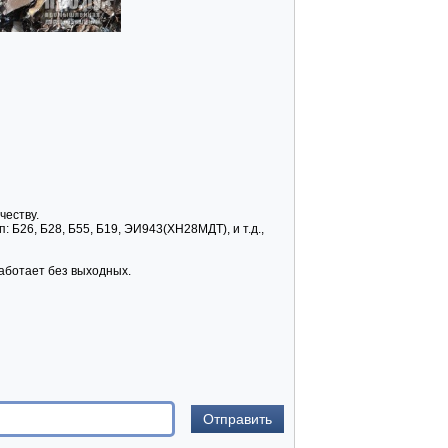
еству.
 Б26, Б28, Б55, Б19, ЭИ943(ХН28МДТ), и т.д.,
аботает без выходных.