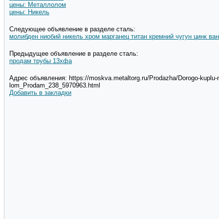
цены: Металлолом
цены: Никель
Следующее объявление в разделе сталь:
молибден ниобий никель хром марганец титан кремний чугун цинк в
Предыдущее объявление в разделе сталь:
продам трубы 13хфа
Адрес объявления: https://moskva.metaltorg.ru/Prodazha/Dorogo-kuplu-n
lom_Prodam_238_5970963.html
Добавить в закладки