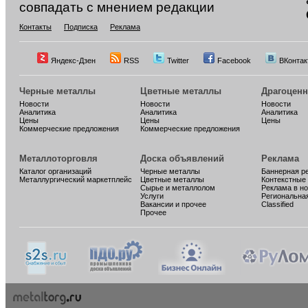
совпадать с мнением редакции
Контакты
Подписка
Реклама
Яндекс-Дзен
RSS
Twitter
Facebook
ВКонтак
Черные металлы
Цветные металлы
Драгоцен
Новости
Новости
Новости
Аналитика
Аналитика
Аналитика
Цены
Цены
Цены
Коммерческие предложения
Коммерческие предложения
Металлоторговля
Доска объявлений
Реклама
Каталог организаций
Черные металлы
Баннерная р
Металлургический маркетплейс
Цветные металлы
Контекстные
Сырье и металлолом
Реклама в н
Услуги
Региональна
Вакансии и прочее
Classified
Прочее