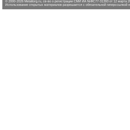
© 2000-2026 Metaltorg.ru,
св-во о регистрации СМИ ИА №ФС77-31393 от 12 марта 20
Использование открытых материалов разрешается с обязательной гиперссылкой на 