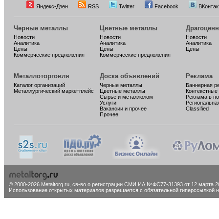
Яндекс-Дзен
RSS
Twitter
Facebook
ВКонтак
Черные металлы
Цветные металлы
Драгоцен
Новости
Новости
Новости
Аналитика
Аналитика
Аналитика
Цены
Цены
Цены
Коммерческие предложения
Коммерческие предложения
Металлоторговля
Доска объявлений
Реклама
Каталог организаций
Черные металлы
Баннерная р
Металлургический маркетплейс
Цветные металлы
Контекстные
Сырье и металлолом
Реклама в н
Услуги
Региональна
Вакансии и прочее
Classified
Прочее
© 2000-2026 Metaltorg.ru,
св-во о регистрации СМИ ИА №ФС77-31393 от 12 марта 20
Использование открытых материалов разрешается с обязательной гиперссылкой на 