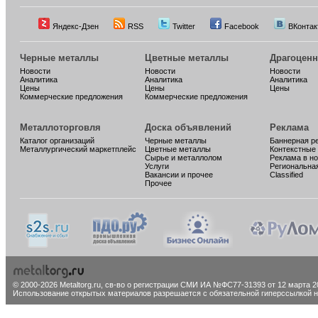
Яндекс-Дзен
RSS
Twitter
Facebook
ВКонтак
Черные металлы
Цветные металлы
Драгоцен
Новости
Новости
Новости
Аналитика
Аналитика
Аналитика
Цены
Цены
Цены
Коммерческие предложения
Коммерческие предложения
Металлоторговля
Доска объявлений
Реклама
Каталог организаций
Черные металлы
Баннерная р
Металлургический маркетплейс
Цветные металлы
Контекстные
Сырье и металлолом
Реклама в н
Услуги
Региональна
Вакансии и прочее
Classified
Прочее
© 2000-2026 Metaltorg.ru,
св-во о регистрации СМИ ИА №ФС77-31393 от 12 марта 20
Использование открытых материалов разрешается с обязательной гиперссылкой на 