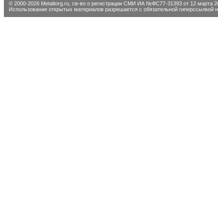
© 2000-2026 Metaltorg.ru,
св-во о регистрации СМИ ИА №ФС77-31393 от 12 марта 20
Использование открытых материалов разрешается с обязательной гиперссылкой на 