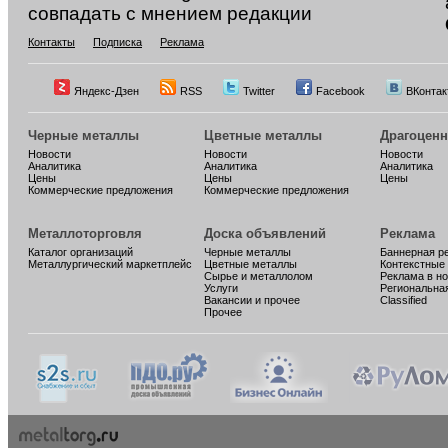
совпадать с мнением редакции
Контакты
Подписка
Реклама
Яндекс-Дзен
RSS
Twitter
Facebook
ВКонтак
Черные металлы
Цветные металлы
Драгоцен
Новости
Новости
Новости
Аналитика
Аналитика
Аналитика
Цены
Цены
Цены
Коммерческие предложения
Коммерческие предложения
Металлоторговля
Доска объявлений
Реклама
Каталог организаций
Черные металлы
Баннерная р
Металлургический маркетплейс
Цветные металлы
Контекстные
Сырье и металлолом
Реклама в н
Услуги
Региональна
Вакансии и прочее
Classified
Прочее