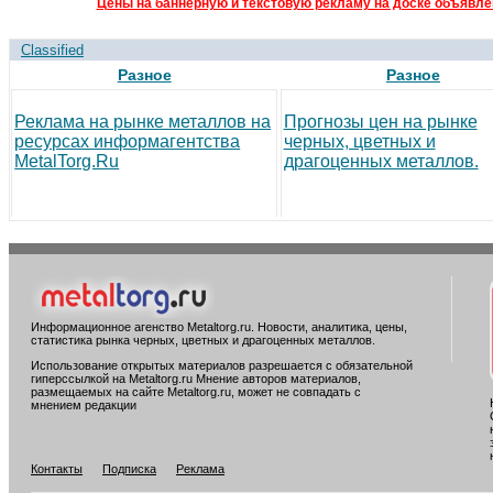
Цены на баннерную и текстовую рекламу на доске объявлен
Classified
Разное
Разное
Реклама на рынке металлов на
Прогнозы цен на рынке
ресурсах информагентства
черных, цветных и
MetalTorg.Ru
драгоценных металлов.
Информационное агенство Metaltorg.ru. Новости, аналитика, цены,
статистика рынка черных, цветных и драгоценных металлов.
Использование открытых материалов разрешается с обязательной
гиперссылкой на Metaltorg.ru Мнение авторов материалов,
размещаемых на сайте Metaltorg.ru, может не совпадать с
мнением редакции
Контакты
Подписка
Реклама