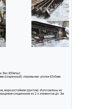
. Вес 850кг\шт.
мм (спаренный), перемычки -уголок 63х5мм.
ым, морозостойким грунтом). Изготовлены из
анцевом соединении из 2-х элементов дл. 3м.