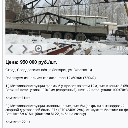
Цена: 950 000 руб./шт.
Склад: Свердловская обл., г. Дегтярск, ул. Вязовая 1д.
Реализуем из наличия каркас ангара 12х60х6м (720м2).
1.) Металлоконструкции фермы б.у. пролет по осям 12м, выс. в коньке 2.05м
Верхний пояс -уголок 110х8мм (спаренный), нижний пояс -уголок 100х70х8
Комплект 11шт.
2.) Металлоконструкции колонны новые, выс. 6м (покрыты антикоррозийн
сварной двутавровой балки 27К (270х240х12мм), стыкуются болтами на фл
Вес 1шт 6м 416кг. (болтами М-22, либо на сварку).
Комплект 22шт.