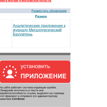
ий в Москве и Московской области.
Разместить объявление
Разное
Аналитические приложения к
журналу Металлургический
Бюллетень
На сайте работает система коррекции ошибок.
Обнаружив неточность в тексте или
неработоспособность ссылки, выделите на странице
этот фрагмент и отправьте его администратору
нажатием
Ctrl+Enter
.