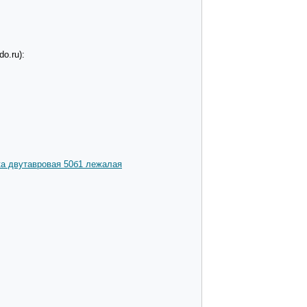
o.ru):
а двутавровая 50б1 лежалая