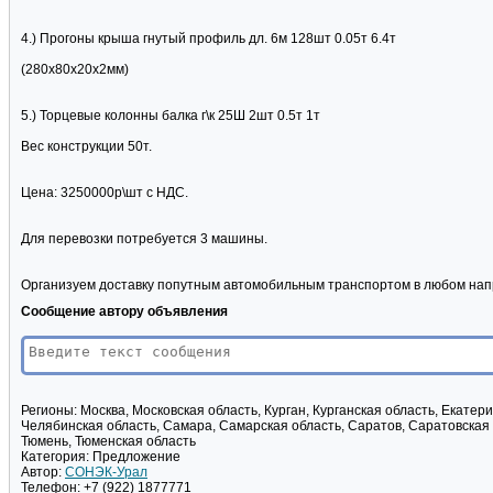
4.) Прогоны крыша гнутый профиль дл. 6м 128шт 0.05т 6.4т
(280х80х20х2мм)
5.) Торцевые колонны балка г\к 25Ш 2шт 0.5т 1т
Вес конструкции 50т.
Цена: 3250000р\шт с НДС.
Для перевозки потребуется 3 машины.
Организуем доставку попутным автомобильным транспортом в любом нап
Сообщение автору объявления
Регионы:
Москва, Московская область, Курган, Курганская область, Екатер
Челябинская область, Самара, Самарская область, Саратов, Саратовская 
Тюмень, Тюменская область
Категория:
Предложение
Автор:
СОНЭК-Урал
Телефон:
+7 (922) 1877771