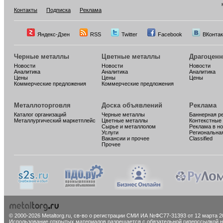
Контакты
Подписка
Реклама
Яндекс-Дзен
RSS
Twitter
Facebook
ВКонтак
Черные металлы
Цветные металлы
Драгоцен
Новости
Новости
Новости
Аналитика
Аналитика
Аналитика
Цены
Цены
Цены
Коммерческие предложения
Коммерческие предложения
Металлоторговля
Доска объявлений
Реклама
Каталог организаций
Черные металлы
Баннерная р
Металлургический маркетплейс
Цветные металлы
Контекстные
Сырье и металлолом
Реклама в н
Услуги
Региональна
Вакансии и прочее
Classified
Прочее
© 2000-2026 Metaltorg.ru,
св-во о регистрации СМИ ИА №ФС77-31393 от 12 марта 20
Использование открытых материалов разрешается с обязательной гиперссылкой на 