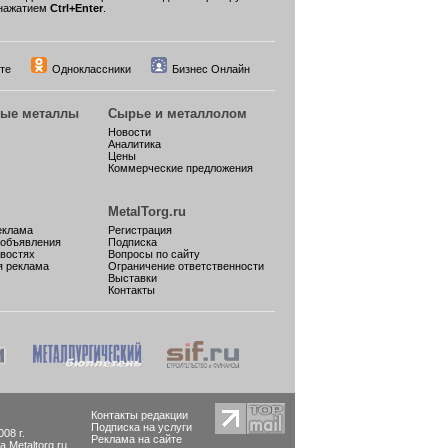
нажатием
Ctrl+Enter
.
те
Одноклассники
Бизнес Онлайн
ные металлы
Сырье и металлолом
Новости
Аналитика
Цены
Коммерческие предложения
MetalTorg.ru
еклама
Регистрация
 объявления
Подписка
овостях
Вопросы по сайту
я реклама
Ограничение ответственности
Выставки
Контакты
Контакты редакции
Подписка на услуги
08 г.
Реклама на сайте
Metaltorg.ru