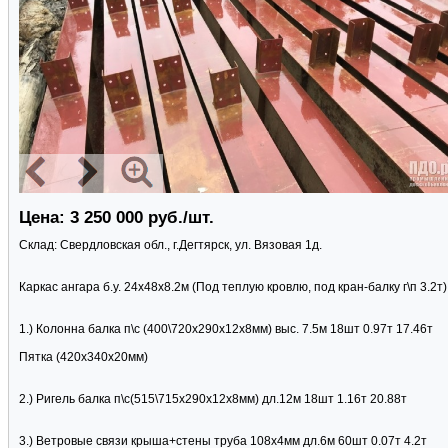
Цена: 3 250 000 руб./шт.
Склад: Свердловская обл., г.Дегтярск, ул. Вязовая 1д.
Каркас ангара б.у. 24х48х8.2м (Под теплую кровлю, под кран-балку г\п 3.2т)
1.) Колонна балка п\с (400\720х290х12х8мм) выс. 7.5м 18шт 0.97т 17.46т
Пятка (420х340х20мм)
2.) Ригель балка п\с(515\715х290х12х8мм) дл.12м 18шт 1.16т 20.88т
3.) Ветровые связи крыша+стены труба 108х4мм дл.6м 60шт 0.07т 4.2т