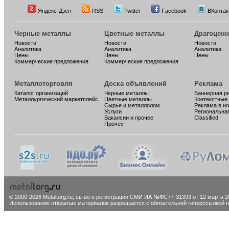
Яндекс-Дзен
RSS
Twitter
Facebook
ВКонтак
Черные металлы
Цветные металлы
Драгоцен
Новости
Новости
Новости
Аналитика
Аналитика
Аналитика
Цены
Цены
Цены
Коммерческие предложения
Коммерческие предложения
Металлоторговля
Доска объявлений
Реклама
Каталог организаций
Черные металлы
Баннерная р
Металлургический маркетплейс
Цветные металлы
Контекстные
Сырье и металлолом
Реклама в н
Услуги
Региональна
Вакансии и прочее
Classified
Прочее
© 2000-2026 Metaltorg.ru,
св-во о регистрации СМИ ИА №ФС77-31393 от 12 марта 20
Использование открытых материалов разрешается с обязательной гиперссылкой на 