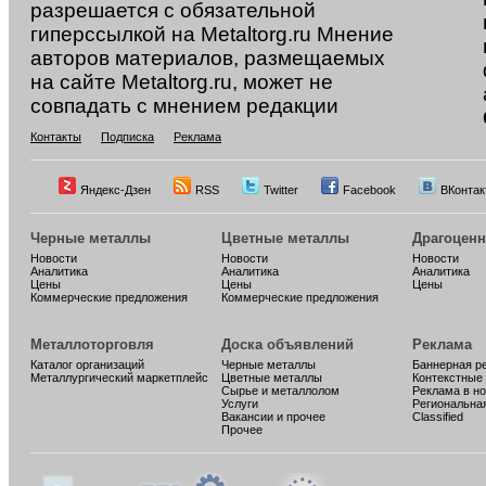
разрешается с обязательной
гиперссылкой на Metaltorg.ru Мнение
авторов материалов, размещаемых
на сайте Metaltorg.ru, может не
совпадать с мнением редакции
Контакты
Подписка
Реклама
Яндекс-Дзен
RSS
Twitter
Facebook
ВКонтак
Черные металлы
Цветные металлы
Драгоцен
Новости
Новости
Новости
Аналитика
Аналитика
Аналитика
Цены
Цены
Цены
Коммерческие предложения
Коммерческие предложения
Металлоторговля
Доска объявлений
Реклама
Каталог организаций
Черные металлы
Баннерная р
Металлургический маркетплейс
Цветные металлы
Контекстные
Сырье и металлолом
Реклама в н
Услуги
Региональна
Вакансии и прочее
Classified
Прочее