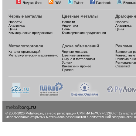
Яндекс-Дзен
RSS
Twitter
Facebook
ВКонтак
Черные металлы
Цветные металлы
Драгоцен
Новости
Новости
Новости
Аналитика
Аналитика
Аналитика
Цены
Цены
Цены
Коммерческие предложения
Коммерческие предложения
Металлоторговля
Доска объявлений
Реклама
Каталог организаций
Черные металлы
Баннерная р
Металлургический маркетплейс
Цветные металлы
Контекстные
Сырье и металлолом
Реклама в н
Услуги
Региональна
Вакансии и прочее
Classified
Прочее
© 2000-2026 Metaltorg.ru,
св-во о регистрации СМИ ИА №ФС77-31393 от 12 марта 20
Использование открытых материалов разрешается с обязательной гиперссылкой на 