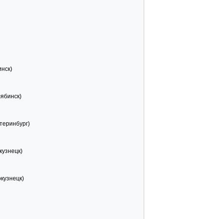
нск)
ябинск)
теринбург)
кузнецк)
кузнецк)