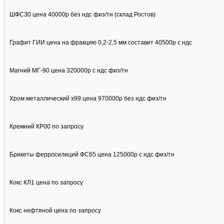
ШФС30 цена 40000р без ндс физ/тн (склад Ростов)
Графит ГИИ цена на фракцию 0,2-2,5 мм составит 40500р с ндс
Магний МГ-90 цена 320000р с ндс физ/тн
Хром металлический х99 цена 970000р без ндс физ/тн
Кремний КР00 по запросу
Брикеты ферросилиций ФС65 цена 125000р с ндс физ/тн
Кокс КЛ1 цена по запросу
Кокс нефтяной цена по запросу