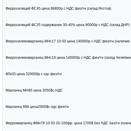
Ферросилиций ФС45 цена 96800р с НДС физ/тн (склад Ростов)
Ферросилиций ФС25 содержание 30-40% цена 90000р с НДС (склад ДНР)
Ферросиликомарганец МНс17 10-50 цена 140000р с НДС физ/тн (наличие 
Ферросиликомарганец МНс18 цена 140000р с НДС физ/тн (склад Челябин
ФТи35 цена 320000р с ндс физ/тн
Марганец МН95 цена 3050$с НДС
Марганец 998 цена2900$с ндс физ/тн
Ферромарганец ФМн78 10-50 20-100фр. цена 1700$ без НДС баз/тн (нлич