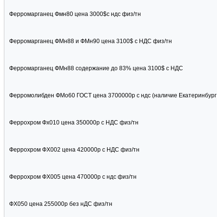
Ферромарганец Фмн80 цена 3000$с ндс физ/тн
Ферромарганец ФМн88 и ФМн90 цена 3100$ с НДС физ/тн
Ферромарганец ФМн88 содержание до 83% цена 3100$ с НДС
Ферромолибден ФМо60 ГОСТ цена 3700000р с ндс (наличие Екатеринбург
Феррохром Фх010 цена 350000р с НДС физ/тн
Феррохром ФХ002 цена 420000р с НДС физ/тн
Феррохром ФХ005 цена 470000р с ндс физ/тн
ФХ050 цена 255000р без нДС физ/тн