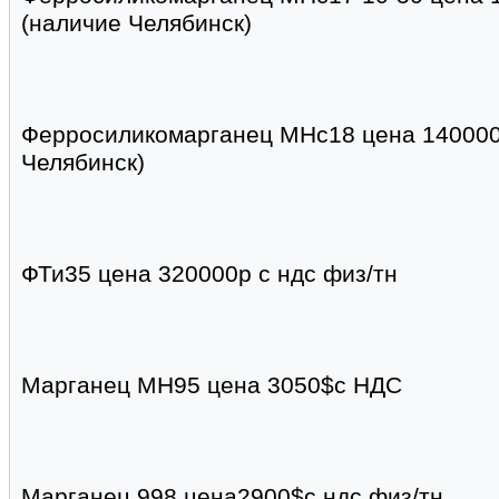
(наличие Челябинск)
Ферросиликомарганец МНс18 цена 140000р
Челябинск)
ФТи35 цена 320000р с ндс физ/тн
Марганец МН95 цена 3050$с НДС
Марганец 998 цена2900$с ндс физ/тн