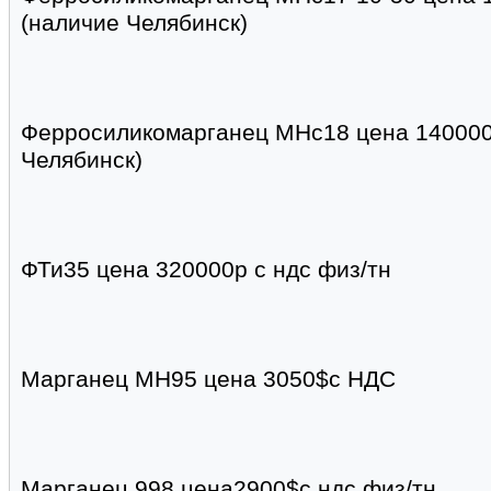
(наличие Челябинск)
Ферросиликомарганец МНс18 цена 140000р
Челябинск)
ФТи35 цена 320000р с ндс физ/тн
Марганец МН95 цена 3050$с НДС
Марганец 998 цена2900$с ндс физ/тн