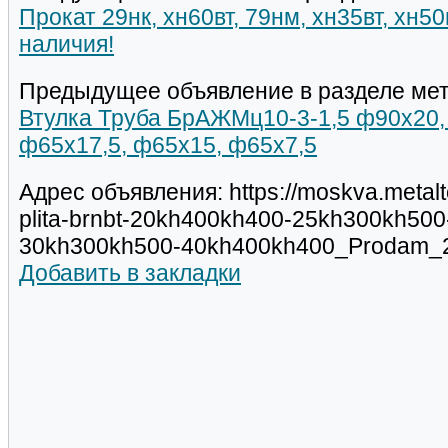
Прокат 29нк, хн60вт, 79нм, хн35вт, хн5
наличия!
Предыдущее объявление в разделе мет
Втулка Труба БрАЖМц10-3-1,5 ф90х20,
ф65х17,5, ф65х15, ф65х7,5
Адрес объявления: https://moskva.metalt
plita-brnbt-20kh400kh400-25kh300kh50
30kh300kh500-40kh400kh400_Prodam_2
Добавить в закладки