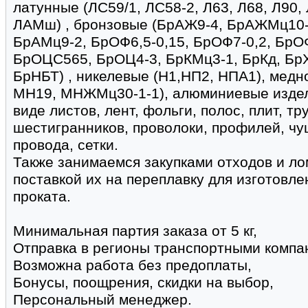
латунные (ЛС59/1, ЛС58-2, Л63, Л68, Л90,
ЛАМш) , бронзовые (БрАЖ9-4, БрАЖМц10-
БрАМц9-2, БрОФ6,5-0,15, БрОФ7-0,2, БрО
БрОЦС565, БрОЦ4-3, БрКМц3-1, БрКд, БрХ
БрНБТ) , никелевые (Н1,НП2, НПА1), медн
МН19, МНЖМц30-1-1), алюминиевые издели
виде листов, лент, фольги, полос, плит, тру
шестигранников, проволоки, профилей, чуш
провода, сетки.
Также занимаемся закупками отходов и ло
поставкой их на переплавку для изготовл
проката.
Минимальная партия заказа от 5 кг,
Отправка в регионы транспортными компа
Возможна работа без предоплаты,
Бонусы, поощрения, скидки на выбор,
Персональный менеджер.