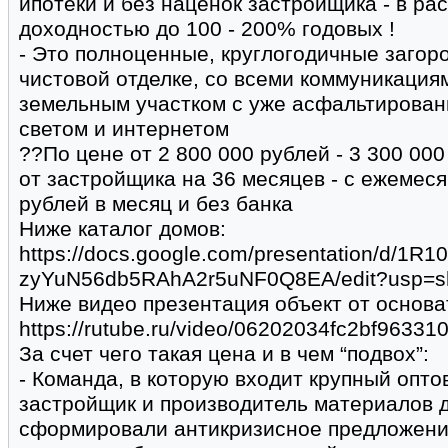
ипотеки и без наценок застройщика - в ра
доходностью до 100 - 200% годовых !
- Это полноценные, круглогодичные загор
чистовой отделке, со всеми коммуникация
земельным участком с уже асфальтирован
светом и интернетом
??По цене от 2 800 000 рублей - 3 300 00
от застройщика на 36 месяцев - с ежемес
рублей в месяц и без банка
Ниже каталог домов:
https://docs.google.com/presentation/d/1R1
zyYuN56db5RAhA2r5uNF0Q8EA/edit?usp=s
Ниже видео презентация объект от основат
https://rutube.ru/video/06202034fc2bf9633
За счет чего такая цена и в чем “подвох”:
- Команда, в которую входит крупный опт
застройщик и производитель материалов д
сформировали антикризисное предложени