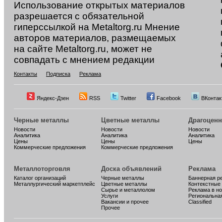
Использование открытых материалов
разрешается с обязательной
гиперссылкой на Metaltorg.ru Мнение
авторов материалов, размещаемых
на сайте Metaltorg.ru, может не
совпадать с мнением редакции
Контакты
Подписка
Реклама
Яндекс-Дзен
RSS
Twitter
Facebook
ВКонтак
Черные металлы
Цветные металлы
Драгоцен
Новости
Новости
Новости
Аналитика
Аналитика
Аналитика
Цены
Цены
Цены
Коммерческие предложения
Коммерческие предложения
Металлоторговля
Доска объявлений
Реклама
Каталог организаций
Черные металлы
Баннерная р
Металлургический маркетплейс
Цветные металлы
Контекстные
Сырье и металлолом
Реклама в н
Услуги
Региональна
Вакансии и прочее
Classified
Прочее