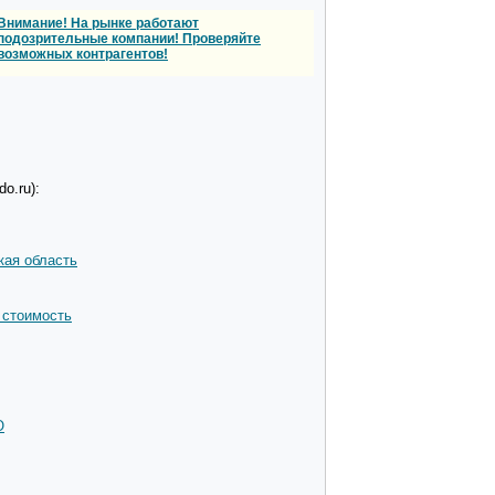
Внимание! На рынке работают
подозрительные компании! Проверяйте
возможных контрагентов!
o.ru):
кая область
 стоимость
О