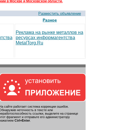
ий в Москве и Московской области.
Разместить объявление
Разное
Реклама на рынке металлов на
тства
ресурсах информагентства
MetalTorg.Ru
На сайте работает система коррекции ошибок.
Обнаружив неточность в тексте или
неработоспособность ссылки, выделите на странице
этот фрагмент и отправьте его администратору
нажатием
Ctrl+Enter
.