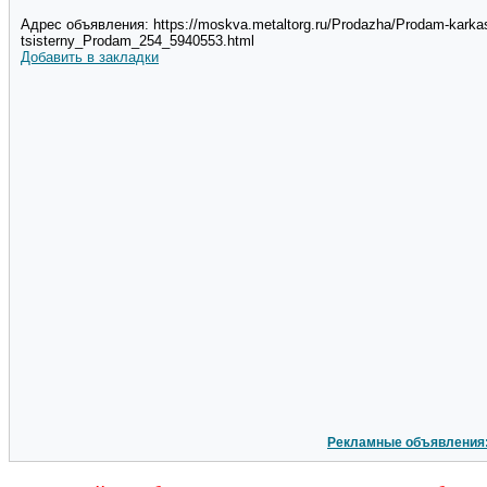
Адрес объявления: https://moskva.metaltorg.ru/Prodazha/Prodam-karkas-
tsisterny_Prodam_254_5940553.html
Добавить в закладки
Рекламные объявления