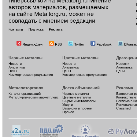
гиперссылкой на Metaltorg.ru Мнение
авторов материалов, размещаемых
на сайте Metaltorg.ru, может не
совпадать с мнением редакции
Контакты
Подписка
Реклама
Яндекс-Дзен
RSS
Twitter
Facebook
ВКонтак
Черные металлы
Цветные металлы
Драгоцен
Новости
Новости
Новости
Аналитика
Аналитика
Аналитика
Цены
Цены
Цены
Коммерческие предложения
Коммерческие предложения
Металлоторговля
Доска объявлений
Реклама
Каталог организаций
Черные металлы
Баннерная р
Металлургический маркетплейс
Цветные металлы
Контекстные
Сырье и металлолом
Реклама в н
Услуги
Региональна
Вакансии и прочее
Classified
Прочее