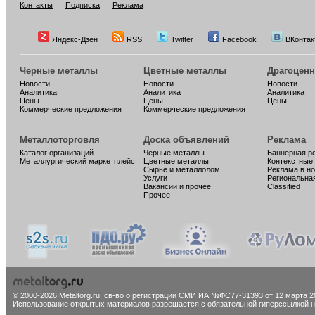
Контакты
Подписка
Реклама
Яндекс-Дзен
RSS
Twitter
Facebook
ВКонтак
Черные металлы
Цветные металлы
Драгоцен
Новости
Новости
Новости
Аналитика
Аналитика
Аналитика
Цены
Цены
Цены
Коммерческие предложения
Коммерческие предложения
Металлоторговля
Доска объявлений
Реклама
Каталог организаций
Черные металлы
Баннерная р
Металлургический маркетплейс
Цветные металлы
Контекстные
Сырье и металлолом
Реклама в н
Услуги
Региональна
Вакансии и прочее
Classified
Прочее
© 2000-2026 Metaltorg.ru,
св-во о регистрации СМИ ИА №ФС77-31393 от 12 марта 20
Использование открытых материалов разрешается с обязательной гиперссылкой на 