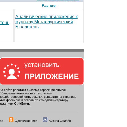
Разное
Аналитические приложения к
журналу Металлургический
тень
Бюллетень
На сайте работает система коррекции ошибок.
Обнаружив неточность в тексте или
неработоспособность ссылки, выделите на странице
этот фрагмент и отправьте его администратору
нажатием
Ctrl+Enter
.
те
Одноклассники
Бизнес Онлайн