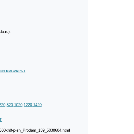
o.ru):
ия металлист
720,820,1020,1220,1420
Т
u-630kh8-p-sh_Prodam_159_5838684.html