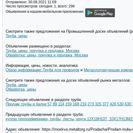
Отправлено:
30.08.2021 11:09
Число просмотров:
сегодня: 1, всего: 296
Обьявления в нашем мобильном приложении:
Смотрите также предложения на Промышленной доске объявлений (pd
Труба, цены
Объявление размещено в разделах:
Труба: цены, покупка и продажа, Москва
Обработка: цены, покупка и продажа, Москва
Информация, цены, новости, аналитика:
Обзор информации: Труба для проводов
и
Металлоторгующая компан
Смотрите также предложения на доске объявлений рынка металлов:
Труба, цены
Обработка, цены
Следующее объявление в разделе труба:
Продам трубы и балки 57,89,114,159,168,219,273,325,377,426,530,630,
Предыдущее объявление в разделе труба:
куплю теплообменники, трубы, листы, круги 12Х18Н10Т, 10Х17Н13М2
Адрес объявления: https://moskva.metaltorg.ru/Prodazha/Prodam-trub