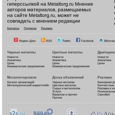
гиперссылкой на Metaltorg.ru Мнение
авторов материалов, размещаемых
на сайте Metaltorg.ru, может не
совпадать с мнением редакции
Контакты
Подписка
Реклама
Яндекс-Дзен
RSS
Twitter
Facebook
ВКонтак
Черные металлы
Цветные металлы
Драгоцен
Новости
Новости
Новости
Аналитика
Аналитика
Аналитика
Цены
Цены
Цены
Коммерческие предложения
Коммерческие предложения
Металлоторговля
Доска объявлений
Реклама
Каталог организаций
Черные металлы
Баннерная р
Металлургический маркетплейс
Цветные металлы
Контекстные
Сырье и металлолом
Реклама в н
Услуги
Региональна
Вакансии и прочее
Classified
Прочее