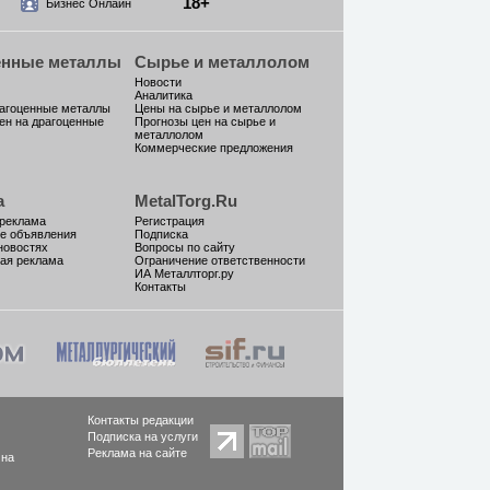
18+
Бизнес Онлайн
енные металлы
Сырье и металлолом
Новости
Аналитика
рагоценные металлы
Цены на сырье и металлолом
ен на драгоценные
Прогнозы цен на сырье и
металлолом
Коммерческие предложения
а
MetalTorg.Ru
 реклама
Регистрация
е объявления
Подписка
новостях
Вопросы по сайту
ая реклама
Ограничение ответственности
ИА Металлторг.ру
Контакты
Контакты редакции
Подписка на услуги
Реклама на сайте
 на