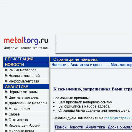
РЕГИСТРАЦИЯ
Страница не найдена
НОВОСТИ
Новости
Аналитика и цены
Металлотор
Рынка металлов
Новости компаний
Информагентства
АНАЛИТИКА
К сожалению, запрошенная Вами стра
Черные металлы
Цветные металлы
Возможные причины:
Вам прислали неверную ссылку
Драгоценные металлы
Вы ошиблись в наборе адреса
Металлолом
Страница была удалена или перемещена
Сырье
Рекомендуем Вам перейти на
главную страни
Статистика
Индекс цен России
Поиск
Новости
Аналитика
Доска объяв
Мировые цены