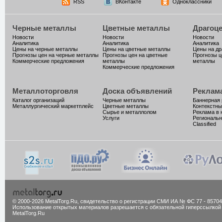
RSS
ВКонтакте
Одноклассники
Черные металлы
Цветные металлы
Драгоц
Новости
Новости
Новости
Аналитика
Аналитика
Аналитика
Цены на черные металлы
Цены на цветные металлы
Цены на д
Прогнозы цен на черные металлы
Прогнозы цен на цветные
Прогнозы ц
Коммерческие предложения
металлы
металлы
Коммерческие предложения
Металлоторговля
Доска объявлений
Реклам
Каталог организаций
Черные металлы
Баннерная
Металлургический маркетплейс
Цветные металлы
Контекстны
Сырье и металлолом
Реклама в 
Услуги
Региональн
Classified
© 2000-2026 MetalTorg.Ru,
cвидетельство о регистрации СМИ ИА № ФС 77 - 85704
Использование открытых материалов разрешается с обязательной гиперссылкой
MetalTorg.Ru