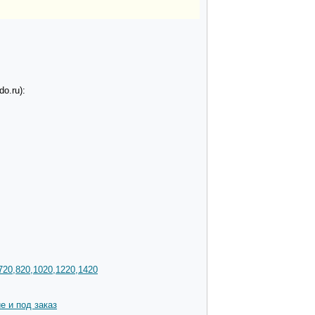
o.ru):
720,820,1020,1220,1420
е и под заказ