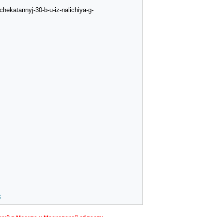
ekatannyj-30-b-u-iz-nalichiya-g-
: