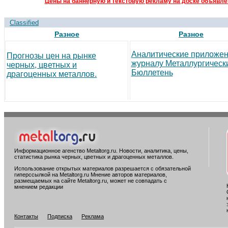
Цены на баннерную и текстовую рекламу на доске объявлен
Classified
Разное
Разное
Аналитические приложен
Прогнозы цен на рынке
журналу Металлургическ
черных, цветных и
Бюллетень
драгоценных металлов.
Информационное агенство Metaltorg.ru. Новости, аналитика, цены,
статистика рынка черных, цветных и драгоценных металлов.
Использование открытых материалов разрешается с обязательной
гиперссылкой на Metaltorg.ru Мнение авторов материалов,
размещаемых на сайте Metaltorg.ru, может не совпадать с
мнением редакции
Контакты
Подписка
Реклама