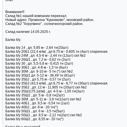
Олег
Внимание!!!
Склад №1 нашей компании переехал.
Новый адрес: Промзона "Курниково", чеховский район.
Склад №2 "Хоругвино" , солнечногорский район.
Склад наличие 14.05.2025 г.
Балка б/у.
Балка б/у 14 , дл. 5,85 м - 2,64 тн(33шт)
Балка б/у 20Б1 (22,4 кг/м) , дл 6,75 м - 0,605 тн (4шт) спаренная.
Балка б/у 24М , дл. 4,5-6 м - 2,44 тн (12шт) скл №2
Балка б/у 26Ш1 , дл. 7,2 м - 0,62 тн (2шт)
Балка б/у 30 , дл. 5,5-5,8 м - 0,415 тн (2шт)
Балка б/у 30Б1 , дл. 4-8 м - 1,3 тн (6шт)
Балка б/у 30М , дл. 9-10 м - 5 тн (*) скл №2
Балка б/у 30Ш1 дл. 5-12 м - 36,49 тн (81шт)
Балка б/у 35Б2 , дл 5,75 м - 0,57 тн (2шт)
Балка б/у 35Б2 (43,3 кг/м) , дл 6,75 м - 8,77 тн (30шт) спаренная.
Балка б/у 35Б2 , дл. 12 м - 11,905 тн (20шт) скл №2
Балка б/у 35Ш1(75,1кг/м) , дл. 4-5 м - 1,05 тн(3шт)
Балка б/у 35Ш2 , дл. 5 м - 0,8 тн(2шт)
Балка б/у 36М , дл. 5-11 м - 3,9 тн(11шт) скл №2
Балка б/у 40Б1 , дл. 9,5 м - 0,54 тн (1шт)
Балка б/у 40Б2 , дл. 8 м - 20 тн(*)
Балка б/у 50Ш1 , дл. 6 м - 3,5 тн(5шт)
Балка б/у 50Ш1 , дл. 9,5 м - 2,12 тн(2шт) скл №2
Балка б/у 60Ш2 , дл. 8,55 м - 20 тн(*)