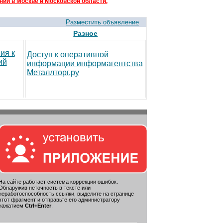
ий в Москве и Московской области.
Разместить объявление
Разное
ия к
Доступ к оперативной
ий
информации информагентства
Металлторг.ру
На сайте работает система коррекции ошибок.
Обнаружив неточность в тексте или
неработоспособность ссылки, выделите на странице
этот фрагмент и отправьте его администратору
нажатием
Ctrl+Enter
.