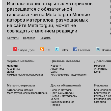
Использование открытых материалов
разрешается с обязательной
гиперссылкой на Metaltorg.ru Мнение
авторов материалов, размещаемых
на сайте Metaltorg.ru, может не
совпадать с мнением редакции
Контакты
Подписка
Реклама
Яндекс-Дзен
RSS
Twitter
Facebook
ВКонтак
Черные металлы
Цветные металлы
Драгоцен
Новости
Новости
Новости
Аналитика
Аналитика
Аналитика
Цены
Цены
Цены
Коммерческие предложения
Коммерческие предложения
Металлоторговля
Доска объявлений
Реклама
Каталог организаций
Черные металлы
Баннерная р
Металлургический маркетплейс
Цветные металлы
Контекстные
Сырье и металлолом
Реклама в н
Услуги
Региональна
Вакансии и прочее
Classified
Прочее