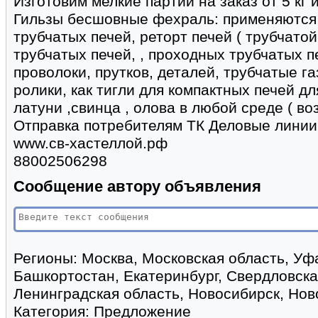
Изготовим мелкие партии на заказ от 5 кг 
Гильзы бесшовные фехраль: применяются 
трубчатых печей, реторт печей ( трубчатой
трубчатых печей, , проходных трубчатых 
проволоки, прутков, деталей, трубчатые г
ролики, как тигли для компактных печей д
латуни ,свинца , олова в любой среде ( воз
Отправка потребителям ТК Деловые линии
www.св-хастеллой.рф
88002506298
Сообщение автору объявления
Регионы:
Москва, Московская область, Уф
Башкортостан, Екатеринбург, Свердловска
Ленинградская область, Новосибирск, Нов
Категория:
Предложение