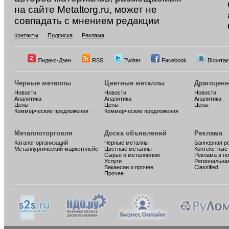
на сайте Metaltorg.ru, может не
совпадать с мнением редакции
Контакты
Подписка
Реклама
Яндекс-Дзен
RSS
Twitter
Facebook
ВКонтак
Черные металлы
Цветные металлы
Драгоцен
Новости
Новости
Новости
Аналитика
Аналитика
Аналитика
Цены
Цены
Цены
Коммерческие предложения
Коммерческие предложения
Металлоторговля
Доска объявлений
Реклама
Каталог организаций
Черные металлы
Баннерная р
Металлургический маркетплейс
Цветные металлы
Контекстные
Сырье и металлолом
Реклама в н
Услуги
Региональна
Вакансии и прочее
Classified
Прочее