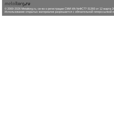
© 2000-2026 Metaltorg.ru,
св-во о регистрации СМИ ИА №ФС77-31393 от 12 марта 20
Использование открытых материалов разрешается с обязательной гиперссылкой на 