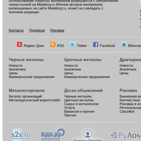
Использование открытых материалов разрешается с обязательной
гиперссылкой на Metaltorg.ru Мнение авторов материалов,
размещаемых на сайте Metaltorg.ru, может не совпадать с
мнением редакции
Контакты
Подписка
Реклама
Яндекс-Дзен
RSS
Twitter
Facebook
ВКонтак
Черные металлы
Цветные металлы
Драгоцен
Новости
Новости
Новости
Аналитика
Аналитика
Аналитика
Цены
Цены
Цены
Коммерческие предложения
Коммерческие предложения
Металлоторговля
Доска объявлений
Реклама
Каталог организаций
Черные металлы
Баннерная р
Металлургический маркетплейс
Цветные металлы
Контекстные
Сырье и металлолом
Реклама в н
Услуги
Региональна
Вакансии и прочее
Classified
Прочее