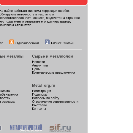
На сайте работает система коррекции ошибок.
Обнаружив неточность в тексте или
неработоспособность ссылки, выделите на странице
этот фрагмент и отправьте его администратору
нажатием
Ctrl+Enter
.
те
Одноклассники
Бизнес Онлайн
ные металлы
Сырье и металлолом
Новости
Аналитика
Цены
Коммерческие предложения
MetalTorg.ru
еклама
Регистрация
 объявления
Подписка
овостях
Вопросы по сайту
я реклама
Ограничение ответственности
Выставки
Контакты