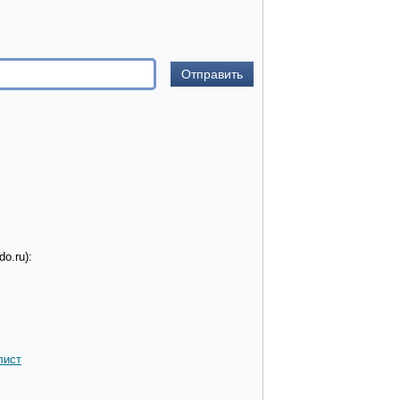
o.ru):
лист