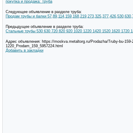
покупка и продажа: Труба
Следующее объявление в разделе труба:
Продам трубы и балки 57,89,114,159,168,219,273,325,377,426,530,630,
Предыдущее объявление в разделе труба:
Стальные трубы 530 630 720 820 920 1020 1220 1420 1520 1620 1720 
Адрес объявления: https://moskva.metaltorg.ru/Prodazha/Truby-bu-159-
1220_Prodam_159_5957224.html
Добавить в закладки