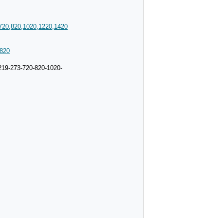
720,820,1020,1220,1420
1820
219-273-720-820-1020-