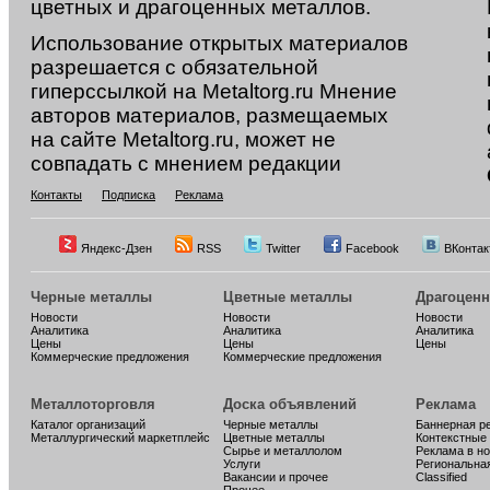
цветных и драгоценных металлов.
Использование открытых материалов
разрешается с обязательной
гиперссылкой на Metaltorg.ru Мнение
авторов материалов, размещаемых
на сайте Metaltorg.ru, может не
совпадать с мнением редакции
Контакты
Подписка
Реклама
Яндекс-Дзен
RSS
Twitter
Facebook
ВКонтак
Черные металлы
Цветные металлы
Драгоцен
Новости
Новости
Новости
Аналитика
Аналитика
Аналитика
Цены
Цены
Цены
Коммерческие предложения
Коммерческие предложения
Металлоторговля
Доска объявлений
Реклама
Каталог организаций
Черные металлы
Баннерная р
Металлургический маркетплейс
Цветные металлы
Контекстные
Сырье и металлолом
Реклама в н
Услуги
Региональна
Вакансии и прочее
Classified