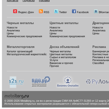
Контакты
Подписка
Реклама
Яндекс-Дзен
RSS
Twitter
Facebook
ВКонтак
Черные металлы
Цветные металлы
Драгоцен
Новости
Новости
Новости
Аналитика
Аналитика
Аналитика
Цены
Цены
Цены
Коммерческие предложения
Коммерческие предложения
Металлоторговля
Доска объявлений
Реклама
Каталог организаций
Черные металлы
Баннерная р
Металлургический маркетплейс
Цветные металлы
Контекстные
Сырье и металлолом
Реклама в н
Услуги
Региональна
Вакансии и прочее
Classified
Прочее
© 2000-2026 Metaltorg.ru,
св-во о регистрации СМИ ИА №ФС77-31393 от 12 марта 20
Использование открытых материалов разрешается с обязательной гиперссылкой на 