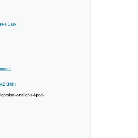
ина 1 мм
личия!
АВКИ!!!)
prokat-v-nalichie-i-pod-