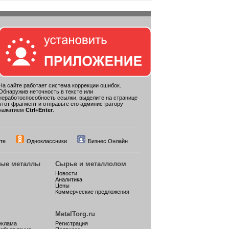
На сайте работает система коррекции ошибок.
Обнаружив неточность в тексте или
неработоспособность ссылки, выделите на странице
этот фрагмент и отправьте его администратору
нажатием
Ctrl+Enter
.
те
Одноклассники
Бизнес Онлайн
ные металлы
Сырье и металлолом
Новости
Аналитика
Цены
Коммерческие предложения
MetalTorg.ru
еклама
Регистрация