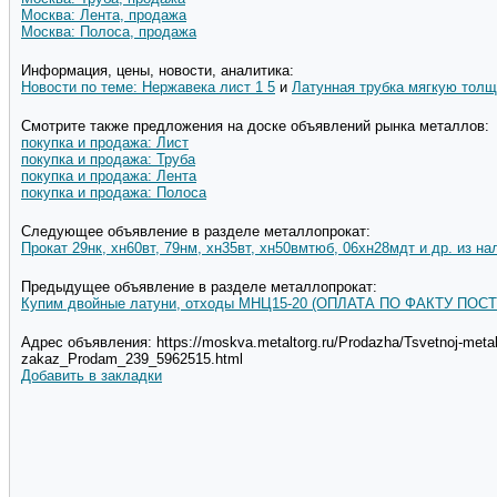
Москва: Лента, продажа
Москва: Полоса, продажа
Информация, цены, новости, аналитика:
Новости по теме: Нержавека лист 1 5
и
Латунная трубка мягкую толщ
Смотрите также предложения на доске объявлений рынка металлов:
покупка и продажа: Лист
покупка и продажа: Труба
покупка и продажа: Лента
покупка и продажа: Полоса
Следующее объявление в разделе металлопрокат:
Прокат 29нк, хн60вт, 79нм, хн35вт, хн50вмтюб, 06хн28мдт и др. из на
Предыдущее объявление в разделе металлопрокат:
Купим двойные латуни, отходы МНЦ15-20 (ОПЛАТА ПО ФАКТУ ПОСТ
Адрес объявления: https://moskva.metaltorg.ru/Prodazha/Tsvetnoj-metallo
zakaz_Prodam_239_5962515.html
Добавить в закладки