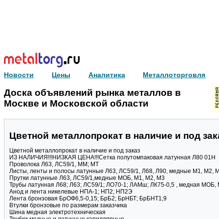
Новости
Цены
Аналитика
Металлоторговля
Доска объявлений рынка металлов в
Москве и Московской области
Цветной металлопрокат в наличие и под зак
Цветной металлопрокат в наличие и под заказ
ИЗ НАЛИЧИЯ!!!НИЗКАЯ ЦЕНА!!!Сетка полутомпаковая латунная Л80 01Н
Проволока Л63, ЛС59/1, ММ; МТ
Листы, ленты и полосы латунные Л63, ЛС59/1, Л68, Л90, медные М1, М2, 
Прутки латунные Л63, ЛС59/1,медные МОБ, М1, М2, М3
Трубы латунная Л68; Л63; ЛС59/1; ЛО70-1; ЛАМш; ЛК75-0,5 , медная МОБ, 
Анод и лента никелевые НПА-1; НП2; НП2Э
Лента бронзовая БрОФ6,5-0,15; БрБ2; БрНБТ; БрБНТ1,9
Втулки бронзовые по размерам заказчика
Шина медная электротехническая