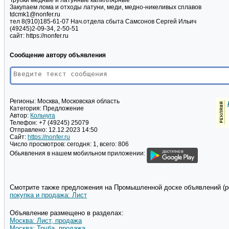
Трубки медные и латунные капиллярные
Закупаем лома и отходы латуни, меди, медно-никеливых сплавов
tdcmk1@nonfer.ru
тел 8(910)185-61-07 Нач.отдела сбыта Самсонов Сергей Ильич
(49245)2-09-34, 2-50-51
сайт: https://nonfer.ru
Сообщение автору объявления
Регионы:
Москва, Московская область
Категория:
Предложение
Автор:
Кольчуга
Телефон:
+7 (49245) 25079
Отправлено:
12.12.2023 14:50
Сайт:
https://nonfer.ru
Число просмотров:
сегодня: 1, всего: 806
Обьявления в нашем мобильном приложении:
Смотрите также предложения на Промышленной доске объявлений (pd
покупка и продажа: Лист
Объявление размещено в разделах:
Москва: Лист, продажа
Москва: Труба, продажа