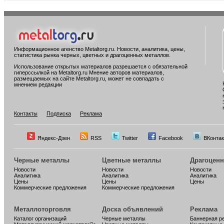
Информационное агенство Metaltorg.ru. Новости, аналитика, цены,
статистика рынка черных, цветных и драгоценных металлов.
Использование открытых материалов разрешается с обязательной
гиперссылкой на Metaltorg.ru Мнение авторов материалов,
размещаемых на сайте Metaltorg.ru, может не совпадать с
мнением редакции
Контакты
Подписка
Реклама
Яндекс-Дзен
RSS
Twitter
Facebook
ВКонтак
Черные металлы
Цветные металлы
Драгоцен
Новости
Новости
Новости
Аналитика
Аналитика
Аналитика
Цены
Цены
Цены
Коммерческие предложения
Коммерческие предложения
Металлоторговля
Доска объявлений
Реклама
Каталог организаций
Черные металлы
Баннерная р