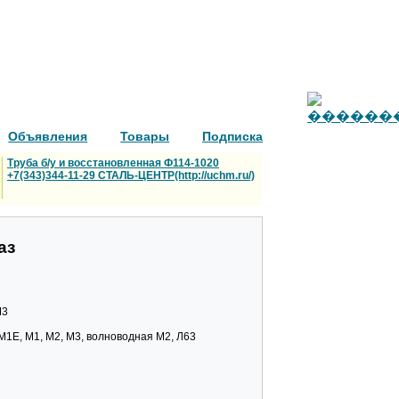
Объявления
Товары
Подписка
Труба б/у и восстановленная Ф114-1020
+7(343)344-11-29 СТАЛЬ-ЦЕНТР(http://uchm.ru/)
аз
М3
М1Е, М1, М2, М3, волноводная М2, Л63