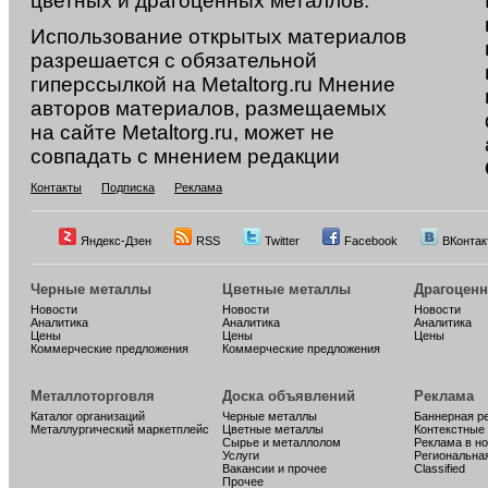
цветных и драгоценных металлов.
Использование открытых материалов
разрешается с обязательной
гиперссылкой на Metaltorg.ru Мнение
авторов материалов, размещаемых
на сайте Metaltorg.ru, может не
совпадать с мнением редакции
Контакты
Подписка
Реклама
Яндекс-Дзен
RSS
Twitter
Facebook
ВКонтак
Черные металлы
Цветные металлы
Драгоцен
Новости
Новости
Новости
Аналитика
Аналитика
Аналитика
Цены
Цены
Цены
Коммерческие предложения
Коммерческие предложения
Металлоторговля
Доска объявлений
Реклама
Каталог организаций
Черные металлы
Баннерная р
Металлургический маркетплейс
Цветные металлы
Контекстные
Сырье и металлолом
Реклама в н
Услуги
Региональна
Вакансии и прочее
Classified
Прочее