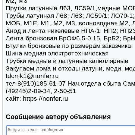
М2, М3
Прутки латунные Л63, ЛС59/1,медные МОБ
Трубы латунная Л68; Л63; ЛС59/1; ЛО70-1
МОБ, М1Е, М1, М2, М3, волноводная М2, 
Анод и лента никелевые НПА-1; НП2; НП2
Лента бронзовая БрОФ6,5-0,15; БрБ2; Бр
Втулки бронзовые по размерам заказчика
Шина медная электротехническая
Трубки медные и латунные капиллярные
Закупаем лома и отходы латуни, меди, ме
tdcmk1@nonfer.ru
тел 8(910)185-61-07 Нач.отдела сбыта Са
(49245)2-09-34, 2-50-51
сайт: https://nonfer.ru
Сообщение автору объявления