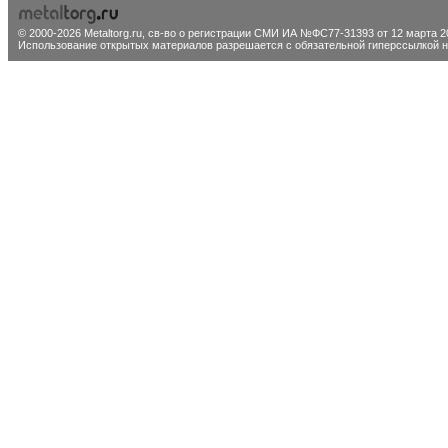
© 2000-2026 Metaltorg.ru,
св-во о регистрации СМИ ИА №ФС77-31393 от 12 марта 20
Использование открытых материалов разрешается с обязательной гиперссылкой на 