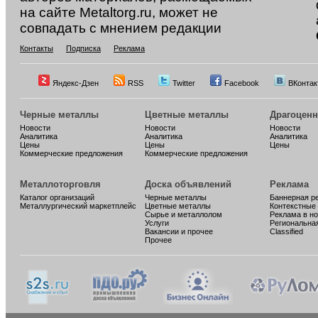
на сайте Metaltorg.ru, может не
совпадать с мнением редакции
Контакты
Подписка
Реклама
Яндекс-Дзен
RSS
Twitter
Facebook
ВКонтак
Черные металлы
Цветные металлы
Драгоцен
Новости
Новости
Новости
Аналитика
Аналитика
Аналитика
Цены
Цены
Цены
Коммерческие предложения
Коммерческие предложения
Металлоторговля
Доска объявлений
Реклама
Каталог организаций
Черные металлы
Баннерная р
Металлургический маркетплейс
Цветные металлы
Контекстные
Сырье и металлолом
Реклама в н
Услуги
Региональна
Вакансии и прочее
Classified
Прочее